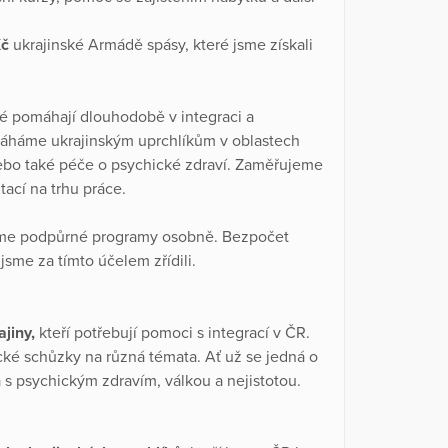
Kč
ukrajinské Armádě spásy, které jsme získali
ré pomáhají dlouhodobě v integraci a
máháme ukrajinským uprchlíkům v oblastech
 nebo také péče o psychické zdraví. Zaměřujeme
tací na trhu práce.
me podpůrné programy osobně. Bezpočet
jsme za tímto účelem zřídili.
ajiny,
kteří potřebují pomoci s integrací v ČR.
ké schůzky na různá témata. Ať už se jedná o
 s psychickým zdravím, válkou a nejistotou.