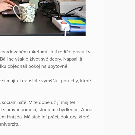
ombardovaném raketami. Její rodiče pracují v
áli se však o život své dcery. Napsali jí
dálku objednali pokoj na ubytovně.
si majitel neustále vymýšlel poruchy, které
ciální sítě. V té době už jí majitel
 s právní pomocí, studiem i bydlením. Anna
 Hnízda. Má stabilní práci, doktory, které
niverzitu.