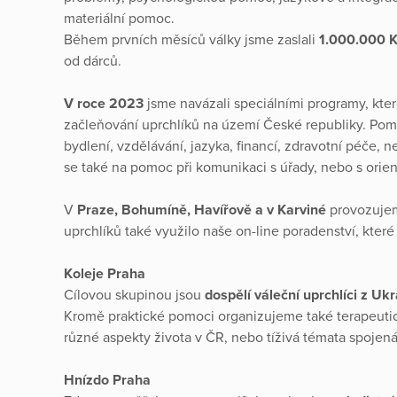
materiální pomoc.
Během prvních měsíců války jsme zaslali
1.000.000 
od dárců.
V roce 2023
jsme navázali speciálními programy, kte
začleňování uprchlíků na území České republiky. Po
bydlení, vzdělávání, jazyka, financí, zdravotní péče,
se také na pomoc při komunikaci s úřady, nebo s orien
V
Praze, Bohumíně, Havířově a v Karviné
provozuje
uprchlíků také využilo naše on-line poradenství, které 
Koleje Praha
Cílovou skupinou jsou
dospělí váleční uprchlíci z Ukr
Kromě praktické pomoci organizujeme také terapeutic
různé aspekty života v ČR, nebo tíživá témata spojená
Hnízdo
Praha