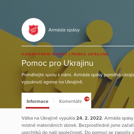
Armáda spásy
HUMANITÁRNÍ POMOC
POMOC UKRAJINĚ
Pomoc pro Ukrajinu
Pomáhejte spolu s námi. Armáda spásy pomáhá ukraj
vypuknutí agrese na Ukrajině.
+9
Informace
Komentáře
Válka na Ukrajině vypukla
24. 2. 2022
. Armáda spásy 
místně materiálních sbírek. Bezprostředně jsme začali
uprchlíků do naší společnosti. Do pomoci se zapojil