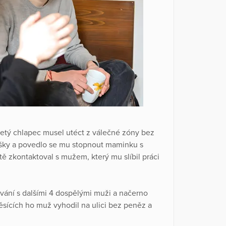
-letý chlapec musel utéct z válečné zóny bez
ěšky a povedlo se mu stopnout maminku s
tě zkontaktoval s mužem, který mu slíbil práci
ání s dalšími 4 dospělými muži a načerno
sících ho muž vyhodil na ulici bez peněz a