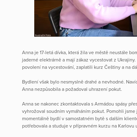
Anna je 17-letá dívka, která žila ve městě neustále b
jaderné elektrárně a mají zákaz vycestovat z Ukrajiny. B
povolení na vycestování, zaplatili kurz Češtiny a na 
Bydlení však bylo nesmyslně drahé a nevhodné. Navíc 
Anna nezpůsobila a požadoval uhrazení pokut.
Anna se nakonec zkontaktovala s Armádou spásy přes so
vyhrožoval soudním vymáháním pokut. Pomohli jsme jí
momentálně bydlí v samostatném bytě s dalším klientem
potřebovala a studuje v přípravném kurzu na Karlovu u