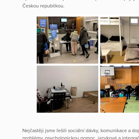
Českou republikou.
Nejčastěji jsme řešili sociální dávky, komunikace a do
problémy, psychologickou pomoc, jazykové a integračn