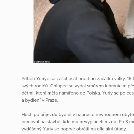
Příběh Yuriye se začal psát hned po začátku války. 16
svých rodičů. Chlapec se vydal směrem k hranicím p
dětmi, která měla namířeno do Polska. Yuriy se po ces
a bydlení v Praze.
Hoch po příjezdu bydlel v naprosto nevhodném ubytov
pracoval na stavbě, kde mu nevypláceli mzdu. Po 3 mě
vyděšený Yuriy se poprvé obrátil na oficiální úřady.