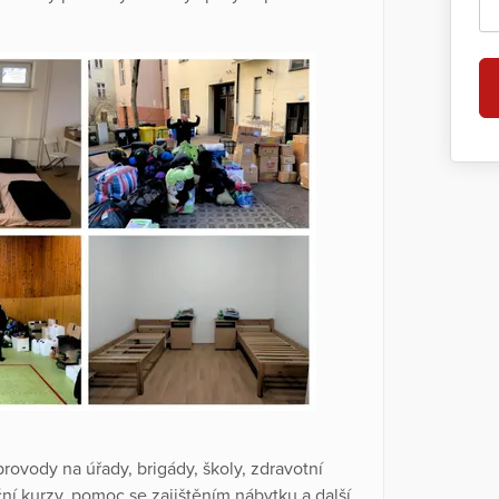
provody na úřady, brigády, školy, zdravotní
í kurzy, pomoc se zajištěním nábytku a další