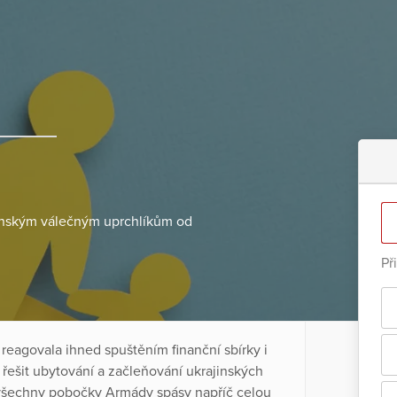
inským válečným uprchlíkům od
Př
reagovala ihned spuštěním finanční sbírky i
 řešit ubytování a začleňování ukrajinských
y všechny pobočky Armády spásy napříč celou