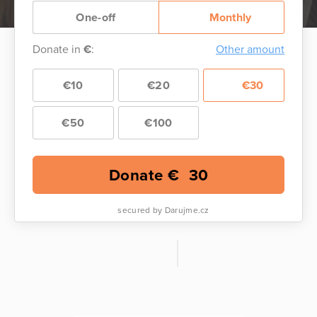
One-off
Monthly
Donate in
€
:
Other amount
€10
€20
€30
€50
€100
Donate €
30
secured by Darujme.cz