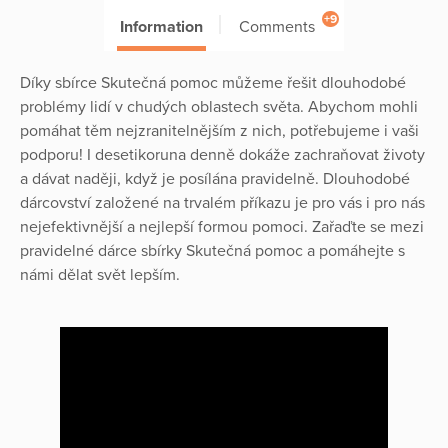
+9
Information
Comments
Díky sbírce Skutečná pomoc můžeme řešit dlouhodobé
problémy lidí v chudých oblastech světa. Abychom mohli
pomáhat těm nejzranitelnějším z nich, potřebujeme i vaši
podporu! I desetikoruna denně dokáže zachraňovat životy
a dávat naději, když je posílána pravidelně. Dlouhodobé
dárcovství založené na trvalém příkazu je pro vás i pro nás
nejefektivnější a nejlepší formou pomoci. Zařaďte se mezi
pravidelné dárce sbírky Skutečná pomoc a pomáhejte s
námi dělat svět lepším.