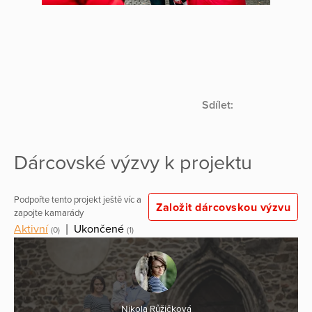
Sdílet:
Dárcovské výzvy k projektu
Podpořte tento projekt ještě víc a
Založit dárcovskou výzvu
zapojte kamarády
Aktivní
|
Ukončené
(0)
(1)
Nikola Růžičková