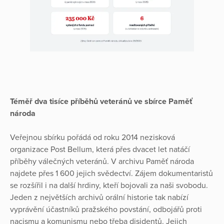
Téměř dva tisíce příběhů veteránů ve sbírce Paměť
národa
Veřejnou sbírku pořádá od roku 2014 nezisková
organizace Post Bellum, která přes dvacet let natáčí
příběhy válečných veteránů. V archivu Paměť národa
najdete přes 1 600 jejich svědectví. Zájem dokumentaristů
se rozšířil i na další hrdiny, kteří bojovali za naši svobodu.
Jeden z největších archivů orální historie tak nabízí
vyprávění účastníků pražského povstání, odbojářů proti
nacismu a komunismu nebo třeba disidentů. Jejich