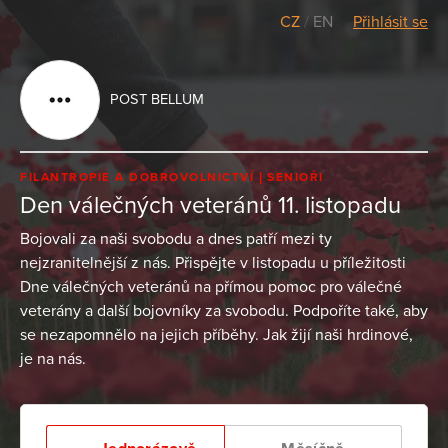
CZ
/
EN
Přihlásit se
POST BELLUM
FILANTROPIE A DOBROVOLNICTVÍ
SENIOŘI
Den válečných veteránů 11. listopadu
Bojovali za naši svobodu a dnes patří mezi ty
nejzranitelnější z nás. Přispějte v listopadu u příležitosti
Dne válečných veteránů na přímou pomoc pro válečné
veterány a další bojovníky za svobodu. Podpoříte také, aby
se nezapomnělo na jejich příběhy. Jak žijí naši hrdinové,
je na nás.