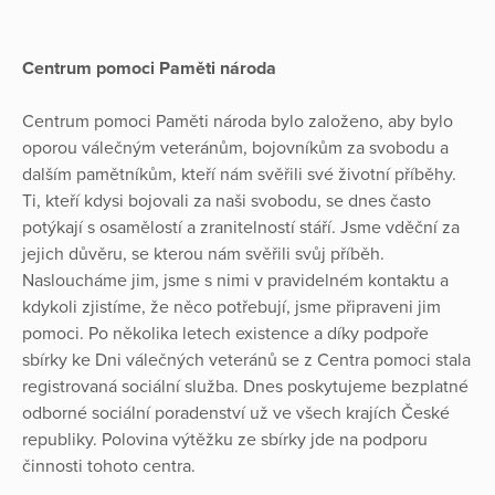
Centrum pomoci Paměti národa
Centrum pomoci Paměti národa bylo založeno, aby bylo
oporou válečným veteránům, bojovníkům za svobodu a
dalším pamětníkům, kteří nám svěřili své životní příběhy.
Ti, kteří kdysi bojovali za naši svobodu, se dnes často
potýkají s osamělostí a zranitelností stáří. Jsme vděční za
jejich důvěru, se kterou nám svěřili svůj příběh.
Nasloucháme jim, jsme s nimi v pravidelném kontaktu a
kdykoli zjistíme, že něco potřebují, jsme připraveni jim
pomoci. Po několika letech existence a díky podpoře
sbírky ke Dni válečných veteránů se z Centra pomoci stala
registrovaná sociální služba. Dnes poskytujeme bezplatné
odborné sociální poradenství už ve všech krajích České
republiky. Polovina výtěžku ze sbírky jde na podporu
činnosti tohoto centra.