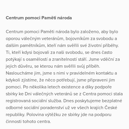
Centrum pomoci Paměti národa
Centrum pomoci Paměti národa bylo založeno, aby bylo
oporou válečným veteránům, bojovníkům za svobodu a
dalším pamětníkům, kteří nám svěřili své životní příběhy.
Ti, kteří kdysi bojovali za naši svobodu, se dnes často
potýkají s osamělostí a zranitelností stáří. Jsme vděční za
jejich důvěru, se kterou nám svěřili svůj příběh.
Nasloucháme jim, jsme s nimi v pravidelném kontaktu a
kdykoli zjistíme, že něco potřebují, jsme připraveni jim
pomoci. Po několika letech existence a díky podpoře
sbírky ke Dni válečných veteránů se z Centra pomoci stala
registrovaná sociální služba. Dnes poskytujeme bezplatné
odborné sociální poradenství už ve všech krajích České
republiky. Polovina výtěžku ze sbírky jde na podporu
činnosti tohoto centra.