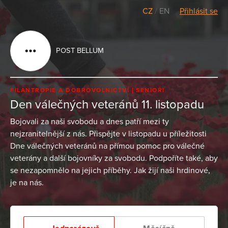
CZ
/
EN
Přihlásit se
POST BELLUM
FILANTROPIE A DOBROVOLNICTVÍ
SENIOŘI
Den válečných veteránů 11. listopadu
Bojovali za naši svobodu a dnes patří mezi ty
nejzranitelnější z nás. Přispějte v listopadu u příležitosti
Dne válečných veteránů na přímou pomoc pro válečné
veterány a další bojovníky za svobodu. Podpoříte také, aby
se nezapomnělo na jejich příběhy. Jak žijí naši hrdinové,
je na nás.