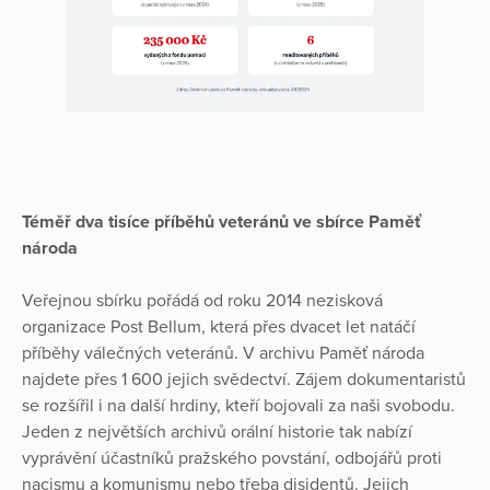
Téměř dva tisíce příběhů veteránů ve sbírce Paměť
národa
Veřejnou sbírku pořádá od roku 2014 nezisková
organizace Post Bellum, která přes dvacet let natáčí
příběhy válečných veteránů. V archivu Paměť národa
najdete přes 1 600 jejich svědectví. Zájem dokumentaristů
se rozšířil i na další hrdiny, kteří bojovali za naši svobodu.
Jeden z největších archivů orální historie tak nabízí
vyprávění účastníků pražského povstání, odbojářů proti
nacismu a komunismu nebo třeba disidentů. Jejich