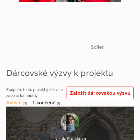
Sdílet:
Dárcovské výzvy k projektu
Podpořte tento projekt ještě víc a
Založit dárcovskou výzvu
zapojte kamarády
Aktivní
|
Ukončené
(0)
(1)
Nikola Růžičková