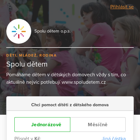
Přihlásit se
Spolu dětem o.p.s.
DĚTI, MLÁDEŽ, RODINA
Spolu dětem
Pomáháme dětem v dětských domovech vždy s tím, co
aktuálně nejvíc potřebují www.spoludetem.cz
Chci pomoct dítěti z dětského domova
Jednorázově
Měsíčně
Přispět v
Kč
:
Jiná částka