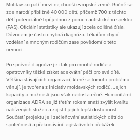
Moldavsko patří mezi nejchudší evropské země. Ročně se
zde narodí přibližně 40 000 dětí, přičemž 700 z těchto
dětí potenciálně trpí jednou z poruch autistického spektra
(PAS). Oficiální statistiky ale ukazují zcela odlišná čísla.
Důvodem je často chybná diagnóza. Lékařům chybí
vzdělání a mnohým rodičům zase povědomí o této
nemoci.
Po správné diagnóze je i tak pro mnohé rodiče a
opatrovníky těžké získat adekvátní péči pro své dítě.
Většina stávajících organizací, které se tomuto problému
věnují, je tvořena z iniciativ moldavských rodičů. Jejich
kapacity a možnosti jsou však nedostatečné. Humanitární
organizace ADRA se již třetím rokem snaží zvýšit kvalitu
nabízených služeb a zajistit jejich lepší dostupnost.
Součástí projektu je i začleňování autistických dětí do
společnosti a překonávání legislativních překážek.