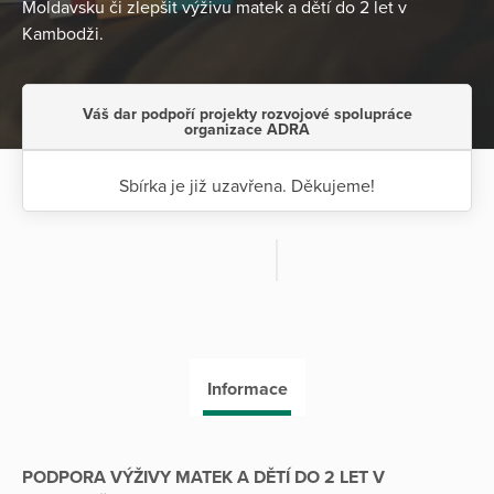
Moldavsku či zlepšit výživu matek a dětí do 2 let v
Kambodži.
Váš dar podpoří projekty rozvojové spolupráce
organizace ADRA
Sbírka je již uzavřena. Děkujeme!
Informace
PODPORA VÝŽIVY MATEK A DĚTÍ DO 2 LET V