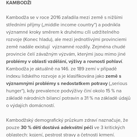
KAMBODŽI
Kambodža se v roce 2016 zařadila mezi země s nižšími
středními příjmy („middle income country“) a podnikla
významné kroky směrem k druhému cíli udržitelného
rozvoje (Konec hladu), ale mezi jednotlivými provinciemi
země nadále existují významné rozdíly. Zejména chudé
provincie čelí závažným výzvám, kterými jsou mimo jiné
problémy v oblasti vzdělání, výživy a rovnosti pohlaví
.
Kambodža je aktuálně na 146. ze 189 zemí v případě
indexu lidského rozvoje a je klasifikována jako
země s
významnými problémy s nedostatkem potravy
(„serious
hunger“), kdy prevalence podvýživy činí okolo 15 % na
základě národních bilancí potravin a 31 % na základě údajů
o výdajích domácností.
Kambodžský demografický průzkum zdraví naznačuje, že
pouze
30 % dětí dostává adekvátní péči
ve 3 kritických
oblastech: kojení, pestrost stravy a četnosti krmení.