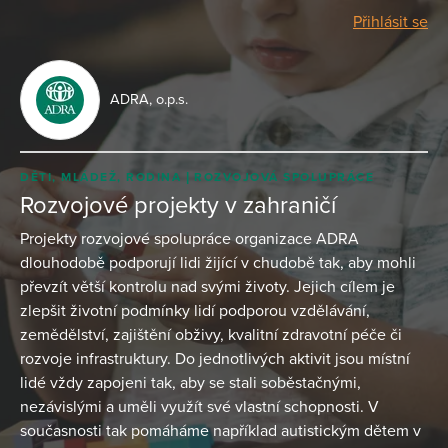
Přihlásit se
ADRA, o.p.s.
DĚTI, MLÁDEŽ, RODINA
ROZVOJOVÁ SPOLUPRÁCE
Rozvojové projekty v zahraničí
Projekty rozvojové spolupráce organizace ADRA
dlouhodobě podporují lidi žijící v chudobě tak, aby mohli
převzít větší kontrolu nad svými životy. Jejich cílem je
zlepšit životní podmínky lidí podporou vzdělávání,
zemědělství, zajištění obživy, kvalitní zdravotní péče či
rozvoje infrastruktury. Do jednotlivých aktivit jsou místní
lidé vždy zapojeni tak, aby se stali soběstačnými,
nezávislými a uměli využít své vlastní schopnosti. V
současnosti tak pomáháme například autistickým dětem v