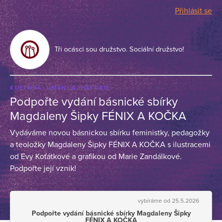
Přihlásit se
Tři ocásci sou družstvo. Sociální družstvo!
KULTURA, UMĚNÍ A HISTORIE
Podpořte vydání básnické sbírky
Magdaleny Šipky FÉNIX A KOČKA
Vydáváme novou básnickou sbírku feministky, pedagožky
a teoložky Magdaleny Šipky FÉNIX A KOČKA s ilustracemi
od Evy Koťátkové a grafikou od Marie Zandálkové.
Podpořte její vznik!
vybíráme od 25.5.2026
Podpořte vydání básnické sbírky Magdaleny Šipky
FÉNIX A KOČKA