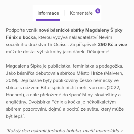
5
Informace
Komentáře
Podpořte vznik
nové básnické sbírky Magdaleny Šipky
Fénix a kočka
, kterou vydývá nakladatelství Nevim
sociálního družstva Tři Ocásci. Za příspěvek
290 Kč a více
můžete dostat výtisk knihy jako dárek. Děkujeme!
Magdalena Šipka je publicistka, feministka a pedagožka.
Jako básniřka debutovala sbírkou Město Hráze (Malvern,
2019). Její básně byly publikovány česko-německy ve
sbírce s názvem Bitte sprich nicht mehr von uns (2022,
Hochrot), a dále přeložené do španělštiny, slovinštiny a
angličtiny. Dvojsbírka Fénix a kočka je několikaletým
sběrem pozorování, dojmů a pocitů ze světa, který může
být lepší.
"Každý den nakrmit jednoho holuba, uvařit marmeládu z