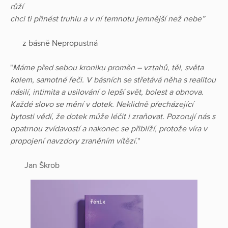
růží
chci ti přinést truhlu a v ní temnotu jemnější než nebe”
z básně Nepropustná
"
Máme před sebou kroniku proměn – vztahů, těl, světa
kolem, samotné řeči. V básních se střetává něha s realitou
násilí, intimita a usilování o lepší svět, bolest a obnova.
Každé slovo se mění v dotek. Neklidně přecházející
bytosti vědí, že dotek může léčit i zraňovat. Pozorují nás s
opatrnou zvídavostí a nakonec se přiblíží, protože víra v
propojení navzdory zraněním vítězí.
"
Jan Škrob