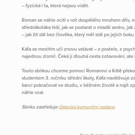
– fyzická i ta, která nejsou vidět.
Roman se náhle ocitl v roli dospělého mnohem dřív, n
středoškoláka řeší, jak se postarat o mladší sestru, j
– jak žít dál bez člověka, který měl stát po jejich boku
Káťa se mezitím učí znovu vstávat – z postele, z psyc
najednou zlomil. Čeká jí dlouhá cesta zotavování, ale
Touto sbírkou chceme pomoci Romanovi a Kátě překona
studentem 3. ročníku střední školy, Káťa navštěvuje z
šanci pokračovat ve studiu, v běžném životě a najít zpě
náhle vzal.
Sbírku zastřešuje
Ústecká komunitní nadace
.