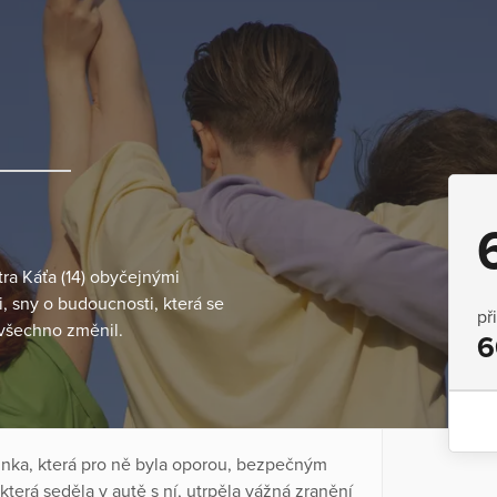
tra Káťa (14) obyčejnými
i, sny o budoucnosti, která se
př
 všechno změnil.
6
minka, která pro ně byla oporou, bezpečným
která seděla v autě s ní, utrpěla vážná zranění