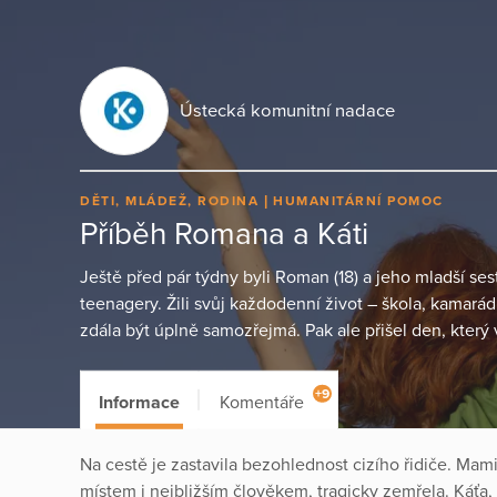
Ústecká komunitní nadace
DĚTI, MLÁDEŽ, RODINA
HUMANITÁRNÍ POMOC
Příběh Romana a Káti
Ještě před pár týdny byli Roman (18) a jeho mladší ses
teenagery. Žili svůj každodenní život – škola, kamarád
zdála být úplně samozřejmá. Pak ale přišel den, který
+9
Informace
Komentáře
Na cestě je zastavila bezohlednost cizího řidiče. Ma
místem i nejbližším člověkem, tragicky zemřela. Káťa, 