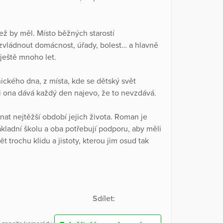
ež by měl. Místo běžných starostí
ak zvládnout domácnost, úřady, bolest… a hlavně
 ještě mnoho let.
hického dna, z místa, kde se dětský svět
 i ona dává každý den najevo, že to nevzdává.
t nejtěžší období jejich života. Roman je
ákladní školu a oba potřebují podporu, aby měli
t trochu klidu a jistoty, kterou jim osud tak
Sdílet: