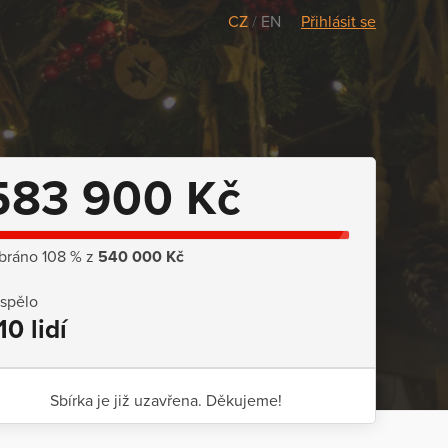
CZ
/
EN
Přihlásit se
583 900 Kč
bráno 108 % z
540 000 Kč
ispělo
10 lidí
Sbírka je již uzavřena. Děkujeme!