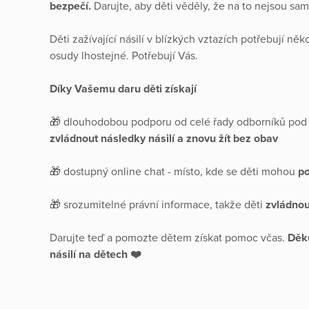
bezpečí.
Darujte, aby děti věděly, že na to nejsou sam
Děti zažívající násilí v blízkých vztazích potřebují n
osudy lhostejné. Potřebují Vás.
Díky Vašemu daru děti získají
🎁 dlouhodobou podporu od celé řady odborníků pod
zvládnout následky násilí a znovu žít bez obav
🎁 dostupný online chat - místo, kde se děti mohou
po
🎁 srozumitelné právní informace, takže děti
zvládnou 
Darujte teď a pomozte dětem získat pomoc včas.
Děku
násilí na dětech ❤️