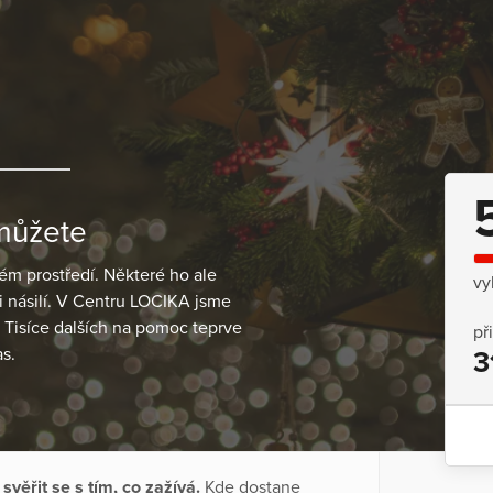
 můžete
ém prostředí. Některé ho ale
vy
 i násilí. V Centru LOCIKA jsme
 Tisíce dalších na pomoc teprve
př
s.
3
a
svěřit se s tím, co zažívá.
Kde dostane