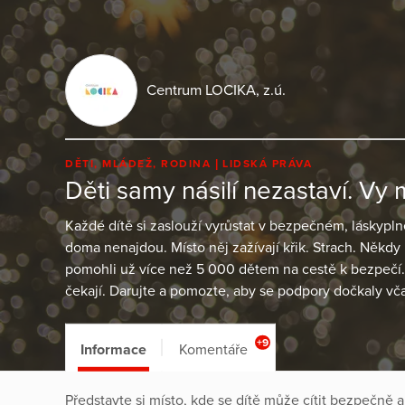
Centrum LOCIKA, z.ú.
DĚTI, MLÁDEŽ, RODINA
LIDSKÁ PRÁVA
Děti samy násilí nezastaví. Vy
Každé dítě si zaslouží vyrůstat v bezpečném, láskypln
doma nenajdou. Místo něj zažívají křik. Strach. Někdy
pomohli už více než 5 000 dětem na cestě k bezpečí.
čekají. Darujte a pomozte, aby se podpory dočkaly vča
+9
Informace
Komentáře
Představte si místo, kde se dítě může cítit bezpečně 