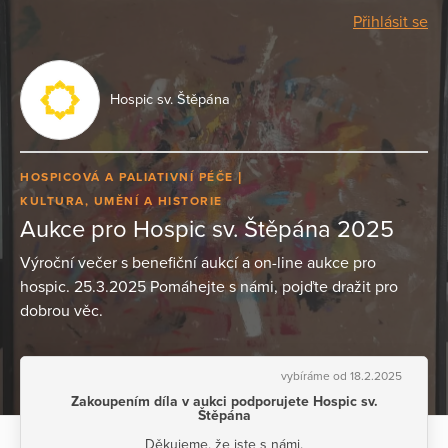
Přihlásit se
Hospic sv. Štěpána
HOSPICOVÁ A PALIATIVNÍ PÉČE
KULTURA, UMĚNÍ A HISTORIE
Aukce pro Hospic sv. Štěpána 2025
Výroční večer s benefiční aukcí a on-line aukce pro
hospic. 25.3.2025 Pomáhejte s námi, pojďte dražit pro
dobrou věc.
vybíráme od 18.2.2025
Zakoupením díla v aukci podporujete Hospic sv.
Štěpána
Děkujeme, že jste s námi.