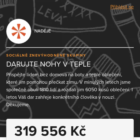
Přihlásit se
NADĚJE
SOCIÁLNĚ ZNEVÝHODNĚNÉ SKUPINY
DARUJTE NOHY V TEPLE
Přispějte lidem bez domova na boty a teplé oblečení,
které jim pomohou přečkat zimu. V minulých letech jsme
společně obuli 1810 lidí a rozdali jim 6050 kusů oblečení. I
letos Váš dar zahřeje konkrétního člověka v nouzi.
Děkujeme.
319 556 Kč