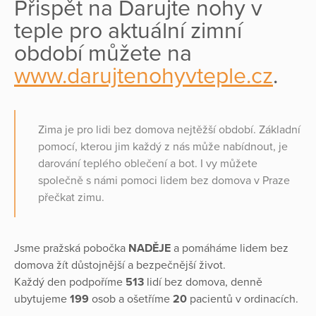
Přispět na Darujte nohy v
teple pro aktuální zimní
období můžete na
www.darujtenohyvteple.cz
.
Zima je pro lidi bez domova nejtěžší období. Základní
pomocí, kterou jim každý z nás může nabídnout, je
darování teplého oblečení a bot. I vy můžete
společně s námi pomoci lidem bez domova v Praze
přečkat zimu.
Jsme pražská pobočka
NADĚJE
a pomáháme lidem bez
domova žít důstojnější a bezpečnější život.
Každý den podpoříme
513
lidí bez domova, denně
ubytujeme
199
osob a ošetříme
20
pacientů v ordinacích.