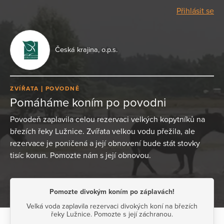
Přihlásit se
Česká krajina, o.p.s.
ZVÍŘATA
POVODNĚ
Pomáháme koním po povodni
Povodeň zaplavila celou rezervaci velkých kopytníků na
březích řeky Lužnice. Zvířata velkou vodu přežila, ale
rezervace je poničená a její obnovení bude stát stovky
tisíc korun. Pomozte nám s její obnovou.
Pomozte divokým koním po záplavách!
Velká voda zaplavila rezervaci divokých koní na březích
řeky Lužnice. Pomozte s její záchranou.