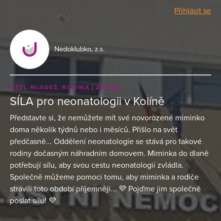
Přihlásit se
Nedoklubko, z.s.
DĚTI, MLÁDEŽ, RODINA
ZDRAVÍ
SÍLA pro neonatologii v Kolíně
Představte si, že nemůžete mít své novorozené miminko
doma několik týdnů nebo i měsíců. Přišlo na svět
předčasně... Oddělení neonatologie se stává pro takové
rodiny dočasným náhradním domovem. Miminka do dlaně
potřebují sílu, aby svou cestu neonatologií zvládla.
Společně můžeme pomoci tomu, aby miminka a rodiče
strávili toto období příjemněji... 💜 Pojďme jim společně
poslat sílu! 💜