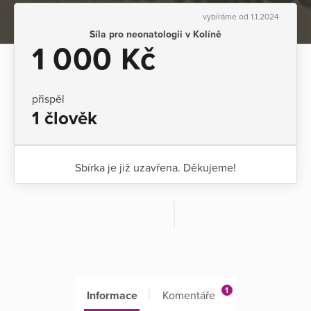
vybíráme od 1.1.2024
Síla pro neonatologii v Kolíně
1 000 Kč
přispěl
1 člověk
Sbírka je již uzavřena. Děkujeme!
1
Informace
Komentáře