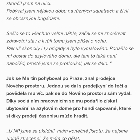
skončil jsem na ulici.
Pobýval jsem nějakou dobu na různých squattech a živil
se občasnými brigádami.
Sešlo se to všechno velmi náhle, začal se mi zhoršovat
zdravotní stav a kvůli tomu jsem přišel o nohu.
Pak už skončily i ty brigády a bylo vymalováno. Podařilo se
mi dostat do azylového domu, ale tam to také není
napořád, prostě jsme se protloukal, jak se dalo. "
Jak se Martin pohyboval po Praze, znal prodejce
Nového prostoru. Jednou se dal s prodejkyní do řeči a
pověděla mu víc. pak se do Nového prostoru sám vydal.
Díky sociálním pracovnicím se mu podařilo získat
ubytování na azylovém domě pro handikapované, které
si díky prodeji časopisu může hradit.
„
U NP jsme se uklidnil, mám konečně jistotu, že nejsme
úplně ztracenej, že mám co dělat.