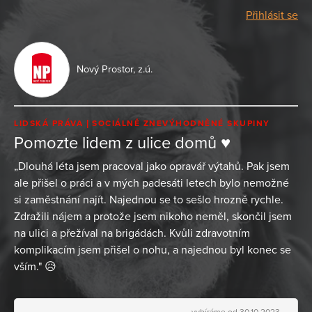
Přihlásit se
Nový Prostor, z.ú.
LIDSKÁ PRÁVA
SOCIÁLNĚ ZNEVÝHODNĚNÉ SKUPINY
Pomozte lidem z ulice domů ♥️
„Dlouhá léta jsem pracoval jako opravář výtahů. Pak jsem
ale přišel o práci a v mých padesáti letech bylo nemožné
si zaměstnání najít. Najednou se to sešlo hrozně rychle.
Zdražili nájem a protože jsem nikoho neměl, skončil jsem
na ulici a přežíval na brigádách. Kvůli zdravotním
komplikacím jsem přišel o nohu, a najednou byl konec se
vším." 😥
vybíráme od 30.10.2023