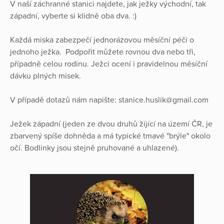
V naší záchranné stanici najdete, jak ježky východní, tak
západní, vyberte si klidně oba dva. :)
Každá miska zabezpečí jednorázovou měsíční péči o
jednoho ježka. Podpořit můžete rovnou dva nebo tři,
případně celou rodinu. Ježci ocení i pravidelnou měsíční
dávku plných misek.
V případě dotazů nám napište: stanice.huslik@gmail.com
Ježek západní (jeden ze dvou druhů žijící na území ČR, je
zbarvený spíše dohněda a má typické tmavé "brýle" okolo
očí. Bodlinky jsou stejně pruhované a uhlazené).