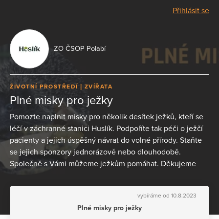
Přihlásit se
ZO ČSOP Polabí
ŽIVOTNÍ PROSTŘEDÍ
ZVÍŘATA
Plné misky pro ježky
Pomozte naplnit misky pro několik desítek ježků, kteří se
léčí v záchranné stanici Huslík. Podpoříte tak péči o ježčí
pacienty a jejich úspěšný návrat do volné přírody. Staňte
se jejich sponzory jednorázově nebo dlouhodobě.
Společně s Vámi můžeme ježkům pomáhat. Děkujeme
vybíráme od 10.8.2023
Plné misky pro ježky