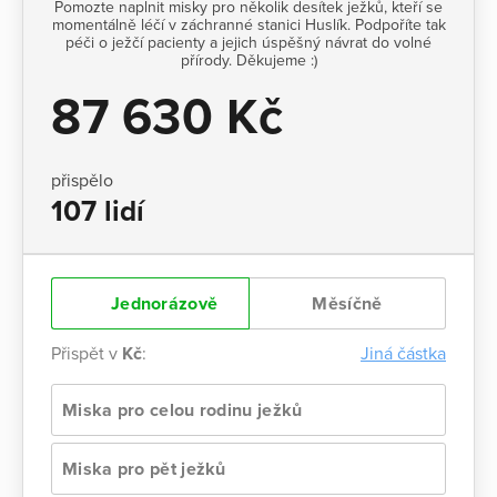
Pomozte naplnit misky pro několik desítek ježků, kteří se
momentálně léčí v záchranné stanici Huslík. Podpoříte tak
péči o ježčí pacienty a jejich úspěšný návrat do volné
přírody. Děkujeme :)
87 630 Kč
přispělo
107 lidí
Jednorázově
Měsíčně
Přispět v
Kč
:
Jiná částka
Miska pro celou rodinu ježků
Miska pro pět ježků