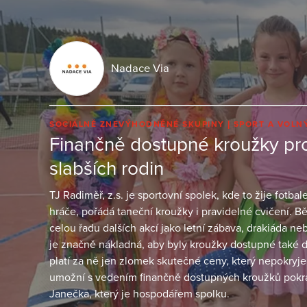
Nadace Via
SOCIÁLNĚ ZNEVÝHODNĚNÉ SKUPINY
SPORT A VOLN
Finančně dostupné kroužky pro
slabších rodin
TJ Radiměř, z.s. je sportovní spolek, kde to žije fot
hráče, pořádá taneční kroužky i pravidelné cvičení. 
celou řadu dalších akcí jako letní zábava, drakiáda n
je značně nákladná, aby byly kroužky dostupné také d
platí za ně jen zlomek skutečné ceny, který nepokryje
umožní s vedením finančně dostupných kroužků pokra
Janečka, který je hospodářem spolku.