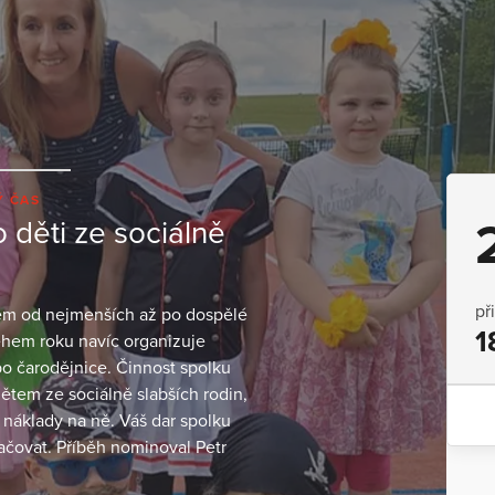
Ý ČAS
 děti ze sociálně
př
balem od nejmenších až po dospělé
1
Během roku navíc organizuje
ebo čarodějnice. Činnost spolku
ětem ze sociálně slabších rodin,
 náklady na ně. Váš dar spolku
čovat. Příběh nominoval Petr