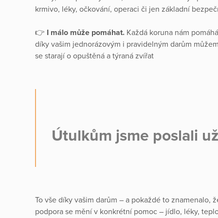
krmivo, léky, očkování, operaci či jen základní bezpe
👉
I málo může pomáhat.
Každá koruna nám pomáhá dě
díky vašim jednorázovým i pravidelným darům můžem
se starají o opuštěná a týraná zvířat
Útulkům jsme poslali u
To vše díky vašim darům – a pokaždé to znamenalo, že 
podpora se mění v konkrétní pomoc – jídlo, léky, tepl