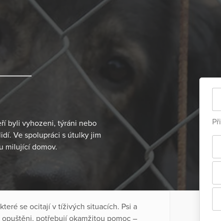
Př
í byli vyhozeni, týráni nebo
lidí. Ve spolupráci s útulky jim
u milující domov.
eré se ocitají v tíživých situacích. Psi a
tě opuštěni, potřebují okamžitou pomoc –