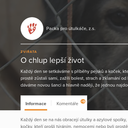
Packa pro útulkáče, z.s.
ZVÍŘATA
O chlup lepší život
Každý den se setkáváme s příběhy pejsků a koček, kteř
prostě zůstali sami, zažili bolest, strach a zklamání od 
dáváme novou šanci a hlavně naději, že jednou najdo
+9
Informace
Komentáře
Každý den se na nás obracejí útulky a azylové spolky, kt
kočky, kteří prošli týráním, nemocemi nebo byli pros