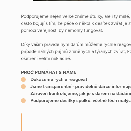
Podporujeme nejen velké známé útulky, ale i ty malé, 
často bojují s tím, že péče o několik desítek zvířat je 
pomoci veřejnosti by nemohly fungovat.
Díky vašim pravidelným darům můžeme rychle reagova
případě náhlých příjmů zraněných a týraných zvířat, kd
ošetření velmi nákladné.
PROČ POMÁHAT S NÁMI:
Dokážeme rychle reagovat
Jsme transparentní - pravidelně dárce informuj
Zároveň kontrolujeme, jak je s darem nakládáno
Podporujeme
desítky spolků
, včetně těch malých