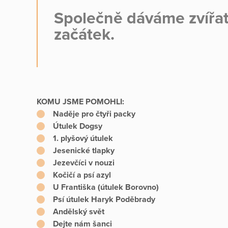
Společně dáváme zvířa
začátek.
KOMU JSME POMOHLI:
Naděje pro čtyři packy
Útulek Dogsy
1. plyšový útulek
Jesenické tlapky
Jezevčíci v nouzi
Kočičí a psí azyl
U Františka (útulek Borovno)
Psí útulek Haryk Poděbrady
Andělský svět
Dejte nám šanci