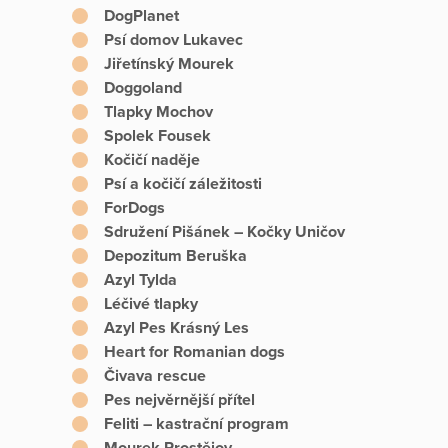
DogPlanet
Psí domov Lukavec
Jiřetínský Mourek
Doggoland
Tlapky Mochov
Spolek Fousek
Kočičí naděje
Psí a kočičí záležitosti
ForDogs
Sdružení Pišánek – Kočky Uničov
Depozitum Beruška
Azyl Tylda
Léčivé tlapky
Azyl Pes Krásný Les
Heart for Romanian dogs
Čivava rescue
Pes nejvěrnější přítel
Feliti – kastrační program
Mourek Prostějov