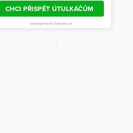
CHCI PŘISPĚT ÚTULKÁČŮM
zabezpečeno Darujme.cz