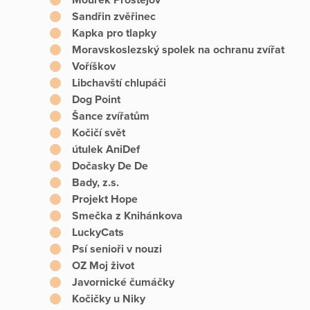
Sandřin zvěřinec
Kapka pro tlapky
Moravskoslezský spolek na ochranu zvířat
Voříškov
Libchavští chlupáči
Dog Point
Šance zvířatům
Kočičí svět
útulek AniDef
Dočasky De De
Bady, z.s.
Projekt Hope
Smečka z Knihánkova
LuckyCats
Psí senioři v nouzi
OZ Moj život
Javornické čumáčky
Kočičky u Niky