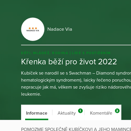
Nadace Via
DĚTI, MLÁDEŽ, RODINA
LIDÉ S POSTIŽENÍM
Křenka běží pro život 2022
Kubíček se narodil se s Swachman – Diamond syndro
hematologickým syndromem), laicky řečeno poruchou 
nepracuje jak má, věkem se zvyšuje riziko nádorovéh
leukemie.
1
3
Informace
Aktuality
Komentáře
POMOZME SPOLEČNĚ KUBÍČKOVI A JEHO MAMINCE