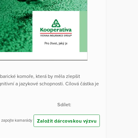
rbarické komoře, která by měla zlepšit
itivní a jazykové schopnosti. Cílová částka je
Sdílet:
Založit dárcovskou výzvu
 a zapojte kamarády