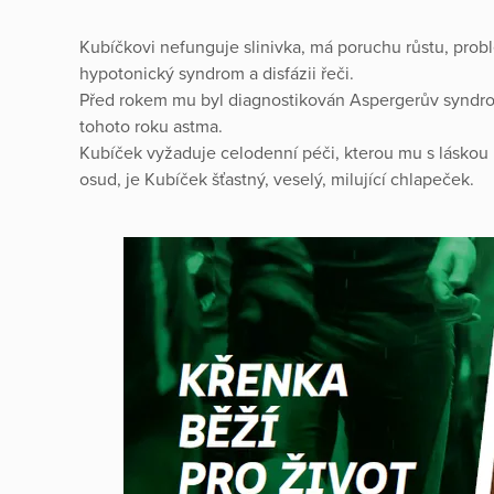
Kubíčkovi nefunguje slinivka, má poruchu růstu, prob
hypotonický syndrom a disfázii řeči.
Před rokem mu byl diagnostikován Aspergerův syndro
tohoto roku astma.
Kubíček vyžaduje celodenní péči, kterou mu s láskou 
osud, je Kubíček šťastný, veselý, milující chlapeček.