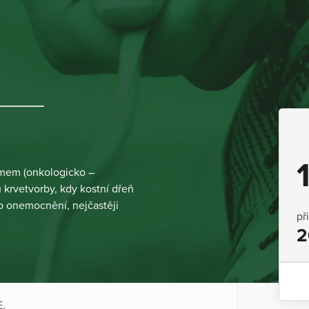
mem (onkologicko –
krvetvorby, kdy kostní dřeň
o onemocnění, nejčastěji
př
2
.