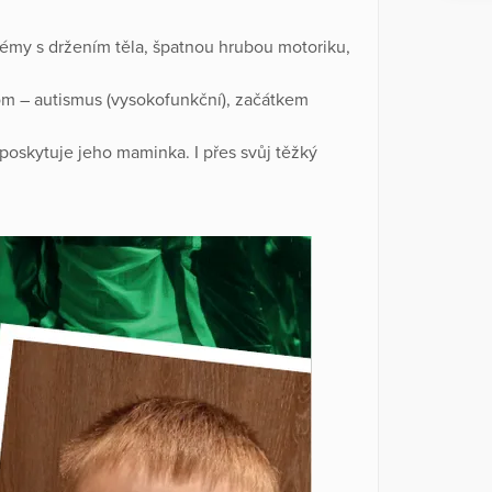
lémy s držením těla, špatnou hrubou motoriku,
m – autismus (vysokofunkční), začátkem
poskytuje jeho maminka. I přes svůj těžký