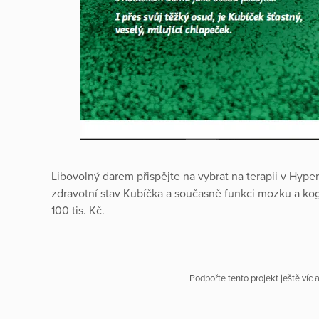
Libovolný darem přispějte na vybrat na terapii v Hype
zdravotní stav Kubíčka a současně funkci mozku a kogn
100 tis. Kč.
Podpořte tento projekt ještě víc