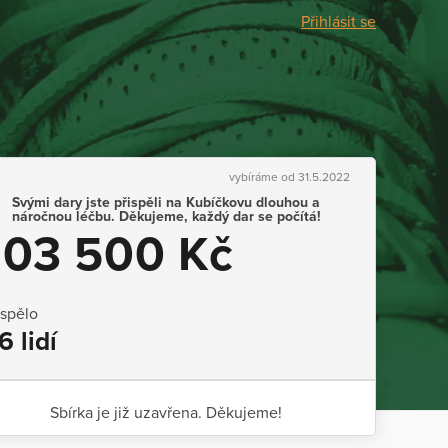
Přihlásit se
vybíráme od 31.5.2022
Svými dary jste přispěli na Kubíčkovu dlouhou a
náročnou léčbu. Děkujeme, každý dar se počítá!
103 500 Kč
ispělo
6 lidí
Sbírka je již uzavřena. Děkujeme!