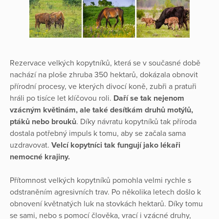
Rezervace velkých kopytníků, která se v současné době
nachází na ploše zhruba 350 hektarů, dokázala obnovit
přírodní procesy, ve kterých divocí koně, zubři a pratuři
hráli po tisíce let klíčovou roli.
Daří se tak nejenom
vzácným květinám, ale také desítkám druhů motýlů,
ptáků nebo brouků
. Díky návratu kopytníků tak příroda
dostala potřebný impuls k tomu, aby se začala sama
uzdravovat.
Velcí kopytníci tak fungují jako lékaři
nemocné krajiny.
Přítomnost velkých kopytníků pomohla velmi rychle s
odstraněním agresivních trav. Po několika letech došlo k
obnovení květnatých luk na stovkách hektarů. Díky tomu
se sami, nebo s pomocí člověka, vrací i vzácné druhy,