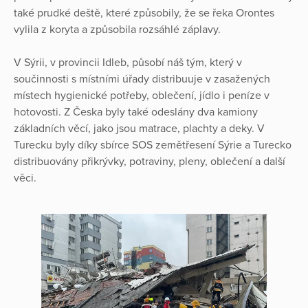
také prudké deště, které způsobily, že se řeka Orontes
vylila z koryta a způsobila rozsáhlé záplavy.
V Sýrii, v provincii Idleb, působí náš tým, který v
součinnosti s místními úřady distribuuje v zasažených
místech hygienické potřeby, oblečení, jídlo i peníze v
hotovosti. Z Česka byly také odeslány dva kamiony
základních věcí, jako jsou matrace, plachty a deky. V
Turecku byly díky sbírce SOS zemětřesení Sýrie a Turecko
distribuovány přikrývky, potraviny, pleny, oblečení a další
věci.