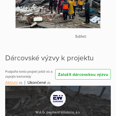
Sdílet:
Dárcovské výzvy k projektu
Podpořte tento projekt ještě víc a
Založit dárcovskou výzvu
zapojte kamarády
Aktivní
|
Ukončené
(0)
(8)
W.A.G. payment solutions, a.s.