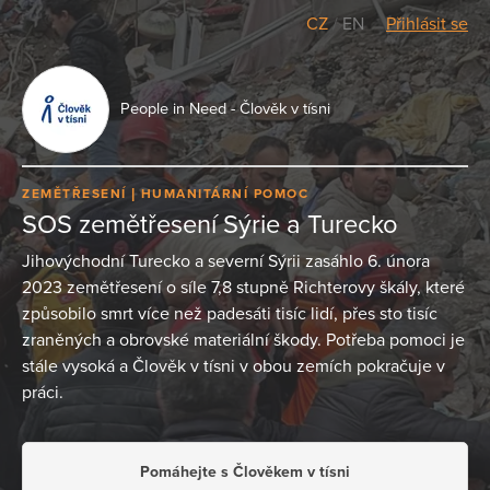
CZ
/
EN
Přihlásit se
People in Need - Člověk v tísni
ZEMĚTŘESENÍ
HUMANITÁRNÍ POMOC
SOS zemětřesení Sýrie a Turecko
Jihovýchodní Turecko a severní Sýrii zasáhlo 6. února
2023 zemětřesení o síle 7,8 stupně Richterovy škály, které
způsobilo smrt více než padesáti tisíc lidí, přes sto tisíc
zraněných a obrovské materiální škody. Potřeba pomoci je
stále vysoká a Člověk v tísni v obou zemích pokračuje v
práci.
Pomáhejte s Člověkem v tísni