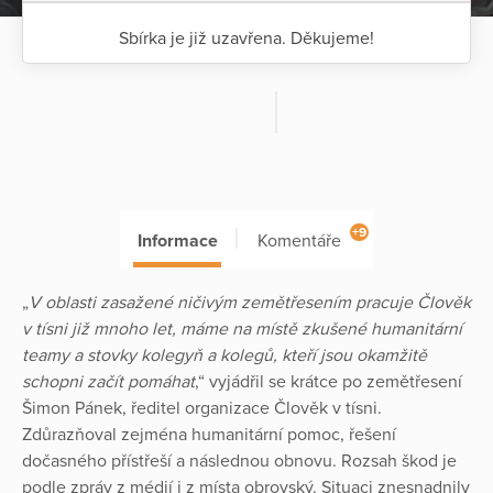
Sbírka je již uzavřena. Děkujeme!
+9
Informace
Komentáře
„
V oblasti zasažené ničivým zemětřesením pracuje Člověk
v tísni již mnoho let, máme na místě zkušené humanitární
teamy a stovky kolegyň a kolegů, kteří jsou okamžitě
schopni začít pomáhat
,“ vyjádřil se krátce po zemětřesení
Šimon Pánek, ředitel organizace Člověk v tísni.
Zdůrazňoval zejména humanitární pomoc, řešení
dočasného přístřeší a následnou obnovu. Rozsah škod je
podle zpráv z médií i z místa obrovský. Situaci znesnadnily