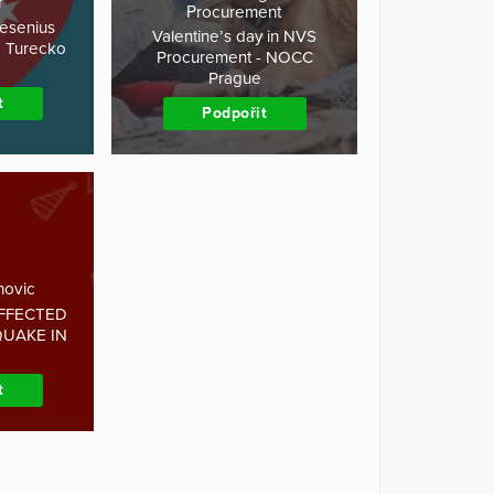
r
Procurement
esenius
Valentine’s day in NVS
o Turecko
Procurement - NOCC
Prague
t
Podpořit
novic
AFFECTED
QUAKE IN
t