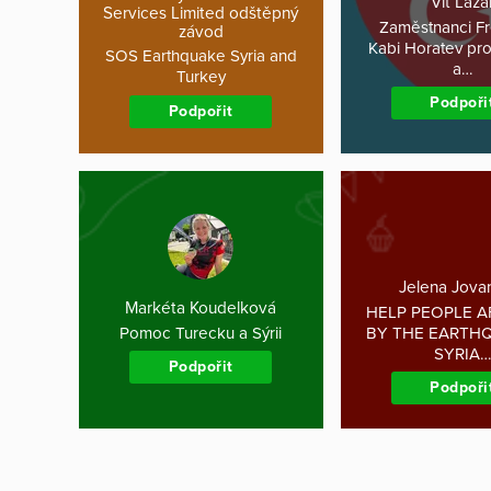
Vít Laza
Services Limited odštěpný
Zaměstnanci Fr
závod
Kabi Horatev pr
SOS Earthquake Syria and
a…
Turkey
Podpoři
Podpořit
Jelena Jova
Markéta Koudelková
HELP PEOPLE 
Pomoc Turecku a Sýrii
BY THE EARTH
SYRIA…
Podpořit
Podpoři