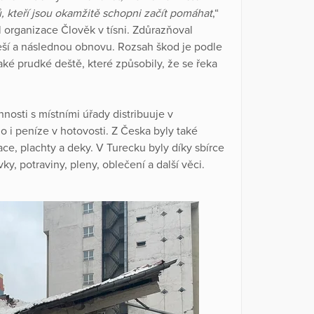
 kteří jsou okamžitě schopni začít pomáhat
,“
l organizace Člověk v tísni. Zdůrazňoval
ší a následnou obnovu. Rozsah škod je podle
také prudké deště, které způsobily, že se řeka
innosti s místními úřady distribuuje v
o i peníze v hotovosti. Z Česka byly také
ce, plachty a deky. V Turecku byly díky sbírce
y, potraviny, pleny, oblečení a další věci.