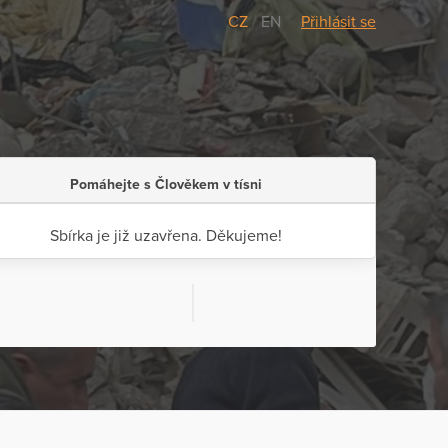
CZ
/
EN
Přihlásit se
Pomáhejte s Člověkem v tísni
Sbírka je již uzavřena. Děkujeme!