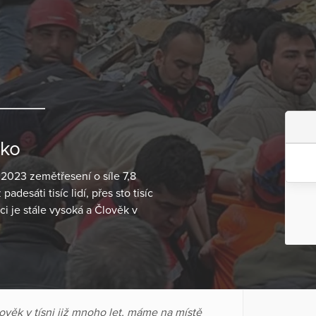
cko
 2023 zemětřesení o síle 7,8
desáti tisíc lidí, přes sto tisíc
i je stále vysoká a Člověk v
věk v tísni již mnoho let, máme na místě