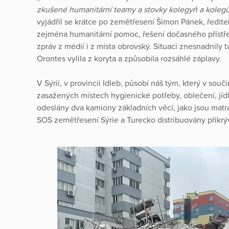
zkušené humanitární teamy a stovky kolegyň a kolegů,
vyjádřil se krátce po zemětřesení Šimon Pánek, ředite
zejména humanitární pomoc, řešení dočasného přístře
zpráv z médií i z místa obrovský. Situaci znesnadnily 
Orontes vylila z koryta a způsobila rozsáhlé záplavy.
V Sýrii, v provincii Idleb, působí náš tým, který v souč
zasažených místech hygienické potřeby, oblečení, jídl
odeslány dva kamiony základních věcí, jako jsou matra
SOS zemětřesení Sýrie a Turecko distribuovány přikrývk