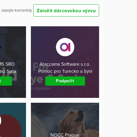
Založit dárcovskou výzvu
 a zapojte kamarády
MS SRO
Ataccama Software s.r.o.
and Syria
Pomoc pro Turecko a Sýrii
t
Podpořit
NOCC Prague