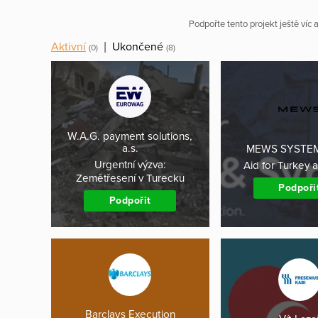
Podpořte tento projekt ještě víc
Aktivní
|
Ukončené
(0)
(8)
W.A.G. payment solutions,
a.s.
MEWS SYSTE
Urgentní výzva:
Aid for Turkey 
Zemětřesení v Turecku
Podpoři
Podpořit
Barclays Execution