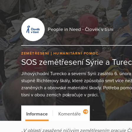
People in Need - Člověk v tísni
ZEMĚTŘESENÍ
HUMANITÁRNÍ POMOC
SOS zemětřesení Sýrie a Ture
Jihovýchodní Turecko a severní Sýrii zasáhlo 6. února
stupně Richterovy škály, které způsobilo smrt více než pa
zraněných a obrovské materiální škody. Potřeba pomoc
tísni v obou zemích pokračuje v práci.
+9
Informace
Komentáře
„
V oblasti zasažené ničivým zemětřesením pracuje Člo