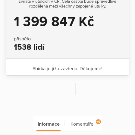
zvířata v útulcích v ČR. Celá částka bude spravedlivě
rozdělena mezi všechny zapojené útulky.
1 399 847 Kč
přispělo
1538 lidí
Sbírka je již uzavřena. Děkujeme!
+9
Informace
Komentáře