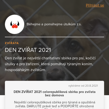
Přihlásit se
Běhejme a pomáhejme útulkům z.s.
ZVÍŘATA
DEN ZVÍŘAT 2021
Den zvířat je největší charitativní sbírka pro psí, kočičí
útulky a pro zařízení, která pomáhají týraným koním,
hospodářským zvířatům.
vybíráme od 20.8.2021
DEN ZVÍŘAT 2021 celorepubliková sbírka pro zvířata
bez domova
Největší celorepubliková sbírka pro týraná a opuštěná
zvířata. DARUJTE právě teď a PODPOŘTE ohrožená