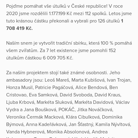
Pojďme pomáhat vše útulků v České republice! V roce
2020 jsme rozdělili 1.177.199 Kč mezi 112 spolků. Letos jsme
tuto krásnou částku překonali a vybrali pro 126 útulků
1
708 419 Kč.
Naším snem je vytvořit tradiční sbírku, která 100 % pomáhá
všem zvířatům. Za 7 let existence jsme pomohli 152
útulkům částkou 6 009 705 Kč.
Za naším projektem stojí také známé osobnosti. Jeho
ambasadory jsou: Leoš Mareš, Marta Kubišová, Ivan Trojan,
Honza Musil, Patricie Pagáčová, Alice Bendová, Ben
Cristovao, Eva Samková, David Svoboda, David Kraus,
Ljuba Krbová, Markéta Sluková, Markéta Davidová, Václav
Vydra a Jana Boušková, POKÁČ, Jitka Nováčková,
Veronika Čermák Macková, Klára Cibulková, Dominika
Býmová, Anna Kadeřávková, Jan Šťastný, Kamila Nývltová,
Vanda Hybnerová, Monika Absolonová, Andrea