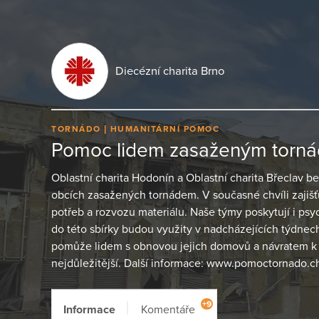
Diecézní charita Brno
TORNÁDO
HUMANITÁRNÍ POMOC
Pomoc lidem zasaženým torn
Oblastní charita Hodonín a Oblastní charita Břeclav 
obcích zasažených tornádem. V současné chvíli zajiš
potřeb a rozvozu materiálu. Naše týmy poskytují i ps
do této sbírky budou využity v nadcházejících týdne
pomůže lidem s obnovou jejich domovů a návratem k 
nejdůležitější. Další informace: www.pomoctornado.ch
+9
Informace
Komentáře