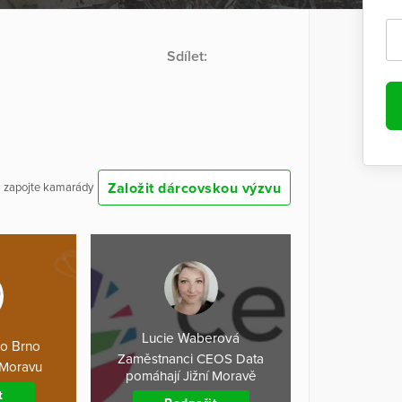
Sdílet:
Založit dárcovskou výzvu
 a zapojte kamarády
Lucie Waberová
lo Brno
Zaměstnanci CEOS Data
 Moravu
pomáhají Jižní Moravě
t