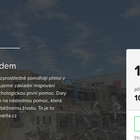
ádem
bezprostředně pomáhají přímo v
ťujeme základní mapování
př
ychologickou první pomoc. Dary
1
ch na následnou pomoc, která
běžnému životu. To je to
arita.cz
Př