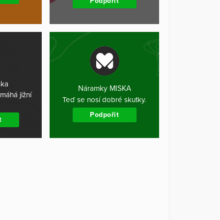
Podpořit
ska
Náramky MISKA
máhá jižní
Teď se nosí dobré skutky.
Podpořit
t