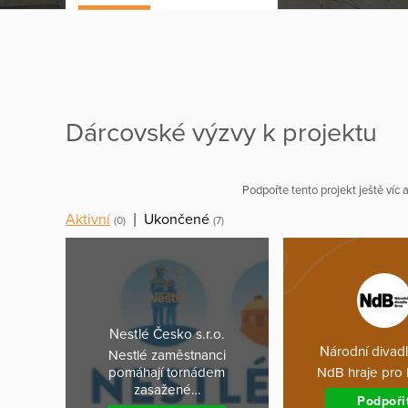
Dárcovské výzvy k projektu
Podpořte tento projekt ještě víc
Aktivní
|
Ukončené
(0)
(7)
Nestlé Česko s.r.o.
Národní divad
Nestlé zaměstnanci
pomáhají tornádem
NdB hraje pro
zasažené…
Podpoři