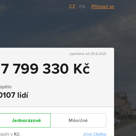
CZ
/
EN
Přihlásit se
vybíráme od 25.6.2021
17 799 330 Kč
ispělo
0107 lidí
Jednorázově
Měsíčně
ispět v
Kč
:
Jiná částka