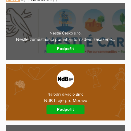
(0)
(7)
Nestlé Česko s.r.o.
Nestlé zaměstnanci pomáhají tornádem zasažené…
Podpořit
Národní divadlo Brno
NdB hraje pro Moravu
Podpořit