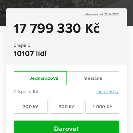
vybíráme od 25.6.2021
17 799 330 Kč
přispělo
10107 lidí
Jednorázově
Měsíčně
Přispět v
Kč
:
Jiná částka
300 Kč
500 Kč
1 000 Kč
Darovat