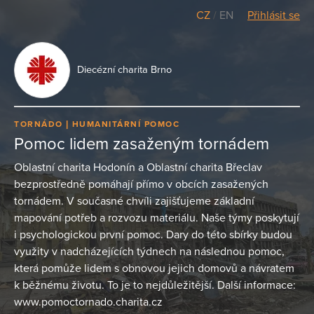
CZ
/
EN
Přihlásit se
Diecézní charita Brno
TORNÁDO
HUMANITÁRNÍ POMOC
Pomoc lidem zasaženým tornádem
Oblastní charita Hodonín a Oblastní charita Břeclav
bezprostředně pomáhají přímo v obcích zasažených
tornádem. V současné chvíli zajišťujeme základní
mapování potřeb a rozvozu materiálu. Naše týmy poskytují
i psychologickou první pomoc. Dary do této sbírky budou
využity v nadcházejících týdnech na následnou pomoc,
která pomůže lidem s obnovou jejich domovů a návratem
k běžnému životu. To je to nejdůležitější. Další informace:
www.pomoctornado.charita.cz