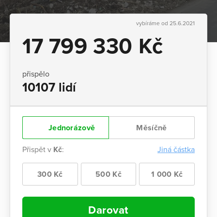
vybíráme od 25.6.2021
17 799 330 Kč
přispělo
10107 lidí
Jednorázově
Měsíčně
Přispět v
Kč
:
Jiná částka
300 Kč
500 Kč
1 000 Kč
Darovat