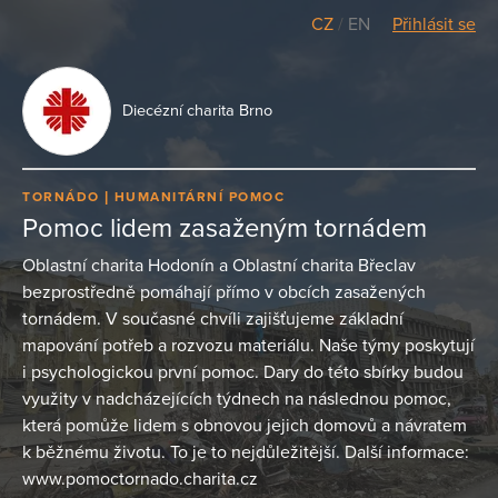
CZ
/
EN
Přihlásit se
Diecézní charita Brno
TORNÁDO
HUMANITÁRNÍ POMOC
Pomoc lidem zasaženým tornádem
Oblastní charita Hodonín a Oblastní charita Břeclav
bezprostředně pomáhají přímo v obcích zasažených
tornádem. V současné chvíli zajišťujeme základní
mapování potřeb a rozvozu materiálu. Naše týmy poskytují
i psychologickou první pomoc. Dary do této sbírky budou
využity v nadcházejících týdnech na následnou pomoc,
která pomůže lidem s obnovou jejich domovů a návratem
k běžnému životu. To je to nejdůležitější. Další informace:
www.pomoctornado.charita.cz