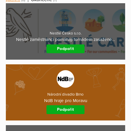
(0)
(7)
Nestlé Česko s.r.o.
Nestlé zaměstnanci pomáhají tornádem zasažené…
Podpořit
Národní divadlo Brno
NdB hraje pro Moravu
Podpořit