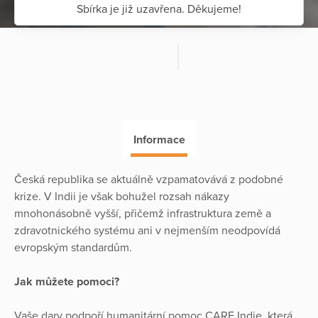
Sbírka je již uzavřena. Děkujeme!
Informace
Česká republika se aktuálně vzpamatovává z podobné
krize. V Indii je však bohužel rozsah nákazy
mnohonásobně vyšší, přičemž infrastruktura země a
zdravotnického systému ani v nejmenším neodpovídá
evropským standardům.
Jak můžete pomoci?
Vaše dary podpoří humanitární pomoc CARE Indie, která