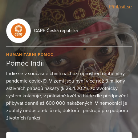
Přihlásit se
CARE Česká republika
HUMANITÁRNÍ POMOC
Pomoc Indii
Indie se v současné chvíli nachází uprostřed druhé vlny
pandemie covid-19. V zemi jsou nyní více než 3 miliony
aktivních případů nákazy (k 29.4.2021), zdravotnický
systém kolabuje, v polovině května bude dle předpovědí
přibývat denně až 600 000 nakažených. V nemocnici je
zoufalý nedostatek lůžek, doktorů i přístrojů pro podporu
životních funkcí.