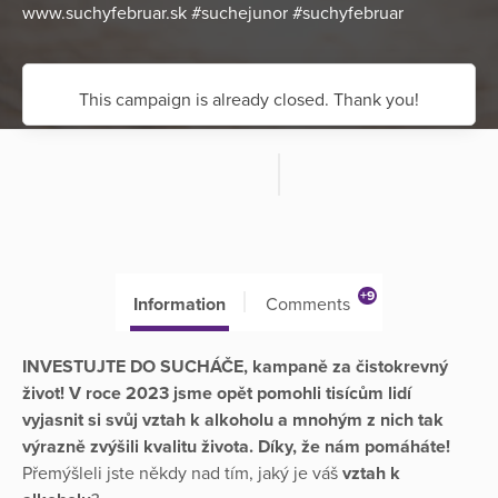
www.suchyfebruar.sk #suchejunor #suchyfebruar
This campaign is already closed. Thank you!
+9
Information
Comments
INVESTUJTE DO SUCHÁČE, kampaně za čistokrevný
život! V roce 2023 jsme opět pomohli tisícům lidí
vyjasnit si svůj vztah k alkoholu a mnohým z nich tak
výrazně zvýšili kvalitu života. Díky, že nám pomáháte!
Přemýšleli jste někdy nad tím, jaký je váš
vztah k