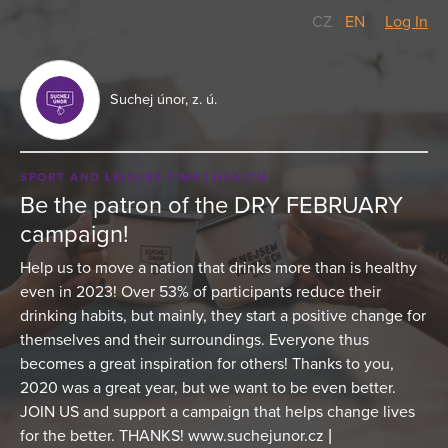
CZ
/
EN
Log In
Suchej únor, z. ú.
SPORT AND LEISURE TIME
HEALTH
Be the patron of the DRY FEBRUARY
campaign!
Help us to move a nation that drinks more than is healthy
even in 2023! Over 53% of participants reduce their
drinking habits, but mainly, they start a positive change for
themselves and their surroundings. Everyone thus
becomes a great inspiration for others! Thanks to you,
2020 was a great year, but we want to be even better.
JOIN US and support a campaign that helps change lives
for the better. THANKS! www.suchejunor.cz |