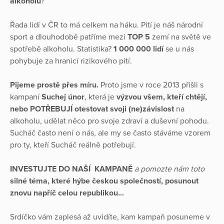
alkoholu
?
Řada lidí v ČR to má celkem na háku. Pití je náš národní
sport a dlouhodobě patříme mezi
TOP 5
zemí na světě ve
spotřebě alkoholu. Statistika?
1 000 000 lidí
se u nás
pohybuje za hranicí rizikového pití.
Pijeme prostě přes míru.
Proto jsme v roce 2013 přišli s
kampaní
Suchej únor
, která je
výzvou všem, kteří chtějí,
nebo POTŘEBUJÍ otestovat svoji (ne)závislost
na
alkoholu, udělat něco pro svoje zdraví a duševní pohodu.
Sucháč často není o nás, ale my se často stáváme vzorem
pro ty, kteří Sucháč reálně potřebují.
INVESTUJTE DO NAŠÍ KAMPANĚ
a pomozte nám toto
silné téma, které hýbe českou společností, posunout
znovu napříč celou republikou...
Srdíčko vám zaplesá až uvidíte, kam kampaň posuneme v