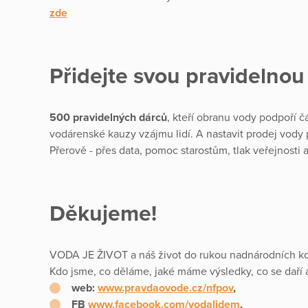
zde
Přidejte svou pravidelno
500 pravidelných dárců
, kteří obranu vody podpoří 
vodárenské kauzy vzájmu lidí. A nastavit prodej vod
Přerově - přes data, pomoc starostům, tlak veřejnosti 
Děkujeme!
VODA JE ŽIVOT a náš život do rukou nadnárodních ko
Kdo jsme, co děláme, jaké máme výsledky, co se daří a
web:
www.pravdaovode.cz/nfpov
,
FB
www.facebook.com/vodalidem
,