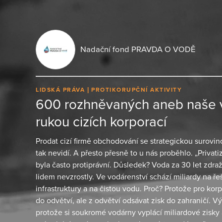
Nadační fond PRAVDA O VODĚ
LIDSKÁ PRÁVA
PROTIKORUPČNÍ AKTIVITY
600 rozhněvaných aneb naše v
rukou cizích korporací
Prodat cizí firmě obchodování se strategickou surovino
tak nevidí. A přesto přesně to u nás proběhlo. „Privat
byla často protiprávní. Důsledek? Voda za 30 let zdra
lidem nevzrostly. Ve vodárenství schází miliardy na ř
infrastruktury a na čistou vodu. Proč? Protože pro korp
do odvětví, ale z odvětví odsávat zisk do zahraničí. V
protože si soukromé vodárny vyplácí miliardové zisky