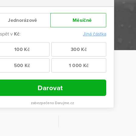
Jednorázově
Měsíčně
ispět v
Kč
:
Jiná částka
100 Kč
300 Kč
500 Kč
1 000 Kč
Darovat
zabezpečeno Darujme.cz