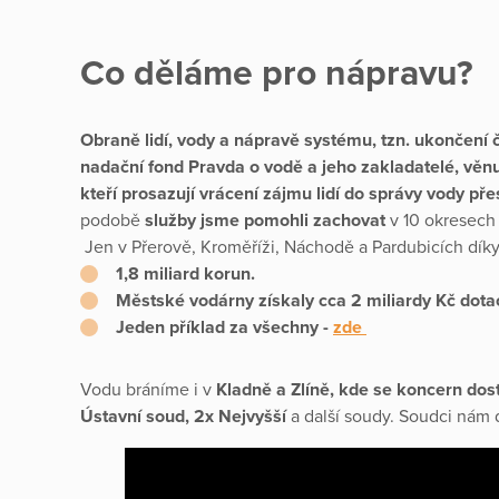
Co děláme pro nápravu?
Obraně lidí, vody a nápravě systému, tzn. ukončení 
nadační fond Pravda o vodě a jeho zakladatelé, věnu
kteří prosazují vrácení zájmu lidí do správy vody př
podobě
služby jsme pomohli zachovat
v 10 okresech
Jen v Přerově, Kroměříži, Náchodě a Pardubicích dík
1,8 miliard korun.
Městské vodárny získaly cca 2 miliardy Kč dotací,
Jeden příklad za všechny -
zde
Vodu bráníme i v
Kladně a Zlíně, kde se koncern dos
Ústavní soud, 2x Nejvyšší
a další soudy. Soudci nám 