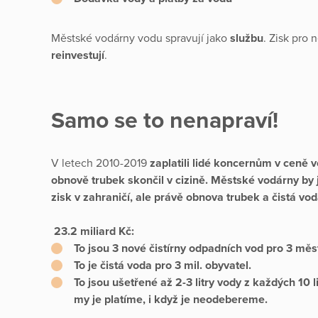
Městské vodárny vodu spravují jako
službu
. Zisk pro 
reinvestují
.
Samo se to nenapraví!
V letech 2010-2019
zaplatili lidé koncernům v ceně v
obnově trubek skončil v cizině. Městské vodárny by je
zisk v zahraničí, ale právě obnova trubek a čistá vo
23.2 miliard Kč:
To jsou
3 nové čistírny odpadních vod pro 3 měst
To je čistá voda
pro 3 mil. obyvatel.
To jsou
ušetřené až 2-3 litry vody z každých 10 l
my je platíme, i když je neodebereme.