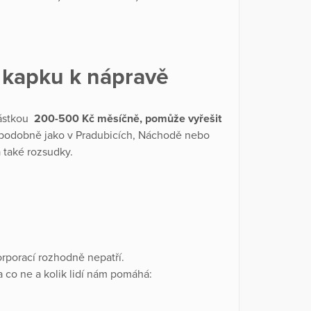
u kapku k nápravě
částkou
200-500 Kč měsíčně, pomůže vyřešit
y podobně jako v Pradubicích, Náchodě nebo
a také rozsudky.
rporací rozhodně nepatří.
 co ne a kolik lidí nám pomáhá: