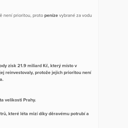
ně není prioritou, proto
peníze
vybrané za vodu
ody zisk 21.9 miliard Kč, který místo v
j reinvestovaly, protože jejich prioritou není
da.
a velikosti Prahy.
itrů, které léta mizí díky děravému potrubí a