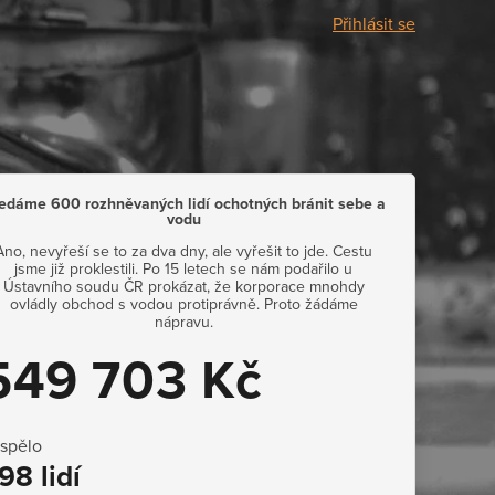
Přihlásit se
edáme 600 rozhněvaných lidí ochotných bránit sebe a
vodu
Ano, nevyřeší se to za dva dny, ale vyřešit to jde. Cestu
jsme již proklestili. Po 15 letech se nám podařilo u
Ústavního soudu ČR prokázat, že korporace mnohdy
ovládly obchod s vodou protiprávně. Proto žádáme
nápravu.
549 703 Kč
ispělo
98 lidí