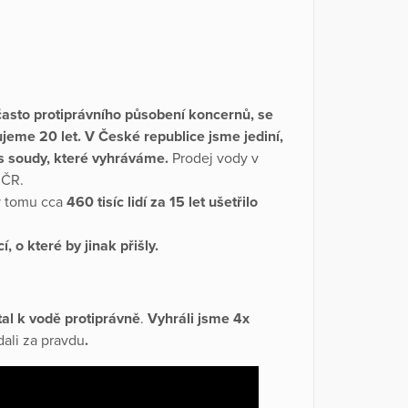
často protiprávního působení koncernů, se
jeme 20 let. V České republice jsme jediní,
es soudy, které vyhráváme.
Prodej vody v
 ČR.
y tomu cca
460 tisíc lidí za 15 let ušetřilo
 o které by jinak přišly.
tal k vodě protiprávně
.
Vyhráli jsme 4x
dali za pravdu
.