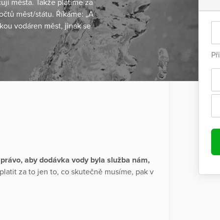
ují města. Takže platíme za
očtů měst/státu. Říkáme: „A
ukou vodáren měst, jinak se
Př
právo, aby dodávka vody byla služba nám,
platit za to jen to, co skutečně musíme, pak v