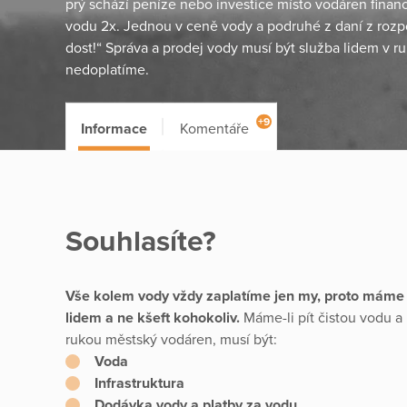
prý schází peníze nebo investice místo vodáren financ
vodu 2x. Jednou v ceně vody a podruhé z daní z rozp
dost!“ Správa a prodej vody musí být služba lidem v r
nedoplatíme.
+9
Informace
Komentáře
Souhlasíte?
Vše kolem vody vždy zaplatíme jen my, proto máme 
lidem a ne kšeft kohokoliv.
Máme-li pít čistou vodu a 
rukou městský vodáren, musí být:
Voda
Infrastruktura
Dodávka vody a platby za vodu