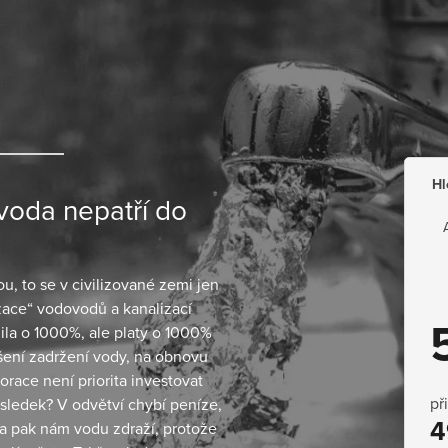
Hl
oda nepatří do
u, to se v civilizované zemi jen
izace“ vodovodů a kanalizací
žila o 1000%, ale platy o 1000%
ešení zadržení vody, na obnovu
orace není priorita investovat
př
ýsledek? V odvětví chybí peníze,
4
 a pak nám vodu zdraží, protože