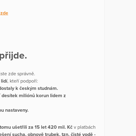
-
zde
přijde.
jste zde správně.
lidí
, kteří podpoří:
dostaly k českým studnám.
í desítek miliónů korun lidem z
ou nastaveny.
tomu ušetřili za 15 let 420 mil. Kč
v platbách
ešení sucha, obnově trubek, tzn. čisté vodě -