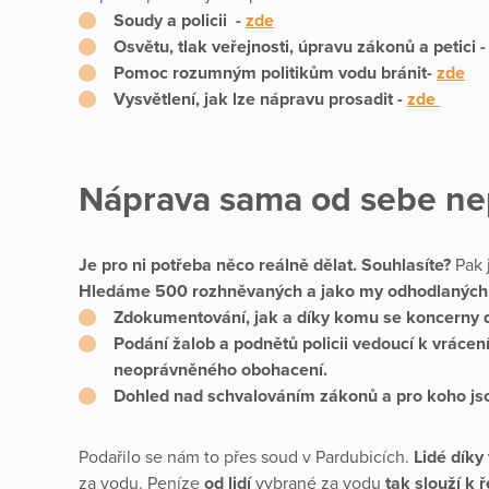
Soudy a policii -
zde
Osvětu, tlak veřejnosti, úpravu zákonů a petici 
Pomoc rozumným politikům vodu bránit-
zde
Vysvětlení, jak lze nápravu prosadit -
zde
Náprava sama od sebe ne
Je pro ni potřeba něco reálně dělat. Souhlasíte?
Pak 
Hledáme 500 rozhněvaných a jako my odhodlaných 
Zdokumentování, jak a díky komu se koncerny 
Podání žalob a podnětů policii vedoucí k vrácen
neoprávněného obohacení.
Dohled nad schvalováním zákonů a pro koho js
Podařilo se nám to přes soud v Pardubicích.
Lidé díky 
za vodu. Peníze
od lidí
vybrané za vodu
tak slouží k ř