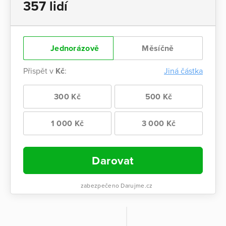
357 lidí
Jednorázově
Měsíčně
Přispět v
Kč
:
Jiná částka
300 Kč
500 Kč
1 000 Kč
3 000 Kč
Darovat
zabezpečeno Darujme.cz