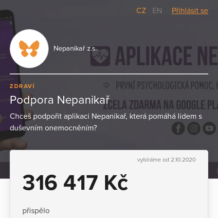
CZ
/
EN
Přihlásit se
Nepanikař z.s.
ZDRAVÍ
Podpora Nepanikař
Chceš podpořit aplikaci Nepanikař, která pomáhá lidem s
duševním onemocněním?
vybíráme od 2.10.2020
316 417 Kč
přispělo