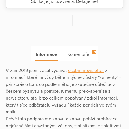
Sbírka je již uzavřena. Děkujeme!
+9
Informace
Komentáře
V září 2019 jsem začal vydávat
osobní newsletter
z
informací, které mi vždy během týdne zůstaly "za nehty" -
pár zpráv o tom, co podle mého je skutečně důležité v
českém byznysu a politice. K mému překvapení se z
newsletteru stal brzo celkem poptávaný zdroj informací,
který tisíce odběratelů vyžadují každé pondělí ve svém
mailu.
Právě tato podpora mě znovu a znovu pobízí probírat se
nejrůznějšími chystanými zákony, statistikami a spletitými