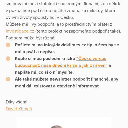
smlouvami mezi státními i soukromými firmami, zda někde
v poznámce pod čárou nečíhá změna za miliardy, která
ovlivní životy spousty lidí v Česku.
Můžete mě i vy podpořit, a to prostřednictvím přátel z
Investigace.cz
(tento projekt nezapomeňte podpořit také).
Podpora může být různá:
Pošlete mi na info@davidklimes.cz tip, o čem by se
mělo psát a nepíše.
Kupte si mou poslední knížku
"Česko versus
budoucnost: naše dnešní krize a jak z ní ven"
a
napište mi, co si o ní myslíte.
Ale také můžete newsletter podpořit finančně, aby
mohl dál existovat a otevřeně informovat.
Díky všem!
David Klimeš