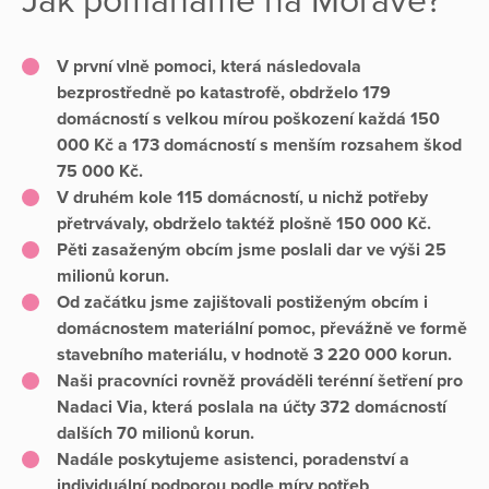
Jak pomáháme na Moravě?
V první vlně pomoci, která následovala
bezprostředně po katastrofě, obdrželo 179
domácností s velkou mírou poškození každá 150
000 Kč a 173 domácností s menším rozsahem škod
75 000 Kč.
V druhém kole 115 domácností, u nichž potřeby
přetrvávaly, obdrželo taktéž plošně 150 000 Kč.
Pěti zasaženým obcím jsme poslali dar ve výši 25
milionů korun.
Od začátku jsme zajištovali postiženým obcím i
domácnostem materiální pomoc, převážně ve formě
stavebního materiálu, v hodnotě 3 220 000 korun.
Naši pracovníci rovněž prováděli terénní šetření pro
Nadaci Via, která poslala na účty 372 domácností
dalších 70 milionů korun.
Nadále poskytujeme asistenci, poradenství a
individuální podporou podle míry potřeb