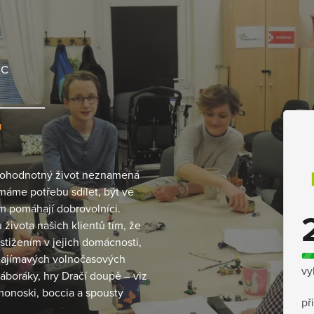
UC
M
lnohodnotný život neznamená
máme potřebu sdílet, být ve
tům pomáhají dobrovolníci.
 života našich klientů tím, že
ostižením v jejich domácnosti,
 zajímavých volnočasových
vy
táboráky, hry Dračí doupě – viz
 monoski, boccia a spousty
př