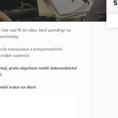
5
idé nad 15 let věku, kteří pomáhají na
 procházky.
ácvik manipulace s kompenzačními
 také supervizi.
stojí, proto abychom mohli dobrovolnictví
i.
náší srdce na dlani.