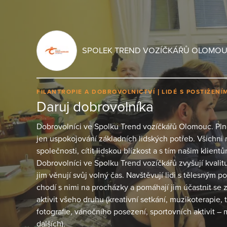
SPOLEK TREND VOZÍČKÁŘŮ OLOMO
FILANTROPIE A DOBROVOLNICTVÍ
LIDÉ S POSTIŽENÍ
Daruj dobrovolníka
Dobrovolníci ve Spolku Trend vozíčkářů Olomouc. P
jen uspokojování základních lidských potřeb. Všichni 
společnosti, cítit lidskou blízkost a s tím našim klien
Dobrovolníci ve Spolku Trend vozíčkářů zvyšují kvalitu
jim věnují svůj volný čas. Navštěvují lidi s tělesným p
chodí s nimi na procházky a pomáhají jim účastnit se
aktivit všeho druhu (kreativní setkání, muzikoterapie, 
fotografie, vánočního posezení, sportovních aktivit –
dalších).