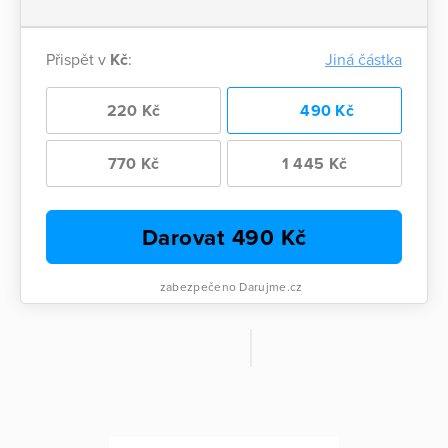
Přispět v
Kč
:
Jiná částka
220 Kč
490 Kč
770 Kč
1 445 Kč
Darovat
490
Kč
zabezpečeno Darujme.cz