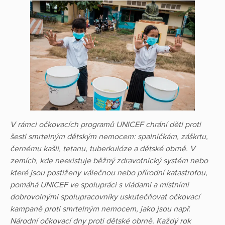
V rámci očkovacích programů UNICEF chrání děti proti
šesti smrtelným dětským nemocem: spalničkám, záškrtu,
černému kašli, tetanu, tuberkulóze a dětské obrně. V
zemích, kde neexistuje běžný zdravotnický systém nebo
které jsou postiženy válečnou nebo přírodní katastrofou,
pomáhá UNICEF ve spolupráci s vládami a místními
dobrovolnými spolupracovníky uskutečňovat očkovací
kampaně proti smrtelným nemocem, jako jsou např.
Národní očkovací dny proti dětské obrně. Každý rok