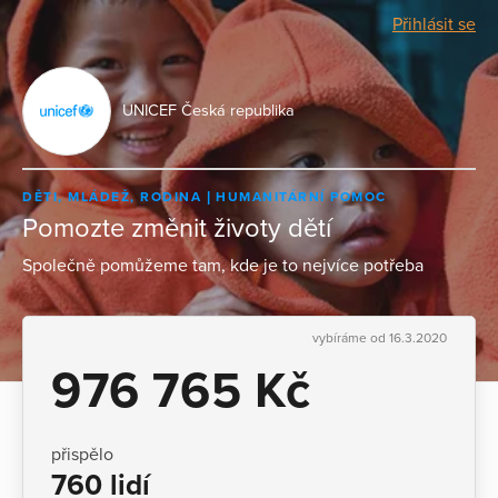
Přihlásit se
UNICEF Česká republika
DĚTI, MLÁDEŽ, RODINA
HUMANITÁRNÍ POMOC
Pomozte změnit životy dětí
Společně pomůžeme tam, kde je to nejvíce potřeba
vybíráme od 16.3.2020
976 765 Kč
přispělo
760 lidí