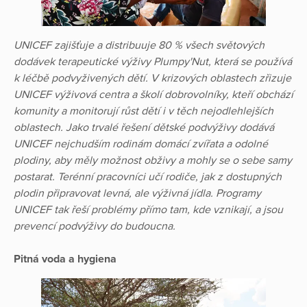
UNICEF zajišťuje a distribuuje 80 % všech světových
dodávek terapeutické výživy Plumpy'Nut, která se používá
k léčbě podvyživených dětí. V krizových oblastech zřizuje
UNICEF výživová centra a školí dobrovolníky, kteří obchází
komunity a monitorují růst dětí i v těch nejodlehlejších
oblastech. Jako trvalé řešení dětské podvýživy dodává
UNICEF nejchudším rodinám domácí zvířata a odolné
plodiny, aby měly možnost obživy a mohly se o sebe samy
postarat. Terénní pracovníci učí rodiče, jak z dostupných
plodin připravovat levná, ale výživná jídla. Programy
UNICEF tak řeší problémy přímo tam, kde vznikají, a jsou
prevencí podvýživy do budoucna.
Pitná voda a hygiena