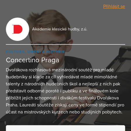
Přihlásit se
Akademie klasické hudby, z.ú.
KULTURA, UMĚNÍ A HISTORIE
Concertino Praga
Dvořákova rozhlasová mezinárodní soutěž pro mladé
hudebníky si klade za cíl vyhledávat mladé mimořádné
talenty z národních hudebních škol a nejlepší z nich pak
představit odborné porotě i publiku a ve finálovém kole
přiblížit jejich schopnosti i divákům festivalu Dvořákova
Praha. Laureáti soutěže získají ceny ve formě stipendií pro
účast na mistrovských kurzech nebo studijních pobytech.