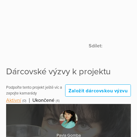
Sdílet:
Dárcovské výzvy k projektu
Podpořte tento projekt ještě víc a
Založit dárcovskou výzvu
zapojte kamarády
Aktivní
|
Ukončené
(0)
(4)
Pavla Gomba