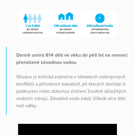
Denně umírá 814 dětí ve věku do pěti let na nemoci
přenášené závadnou vodou
.
Situace je kritická zejména v oblastech ozbrojených
konfliktů a přírodních katastrof, při kterých dochází k
poškození nebo dokonce zničení životně důležitých
vodních zdrojů. Závadná voda zabíjí 20krát více dětí
než války.