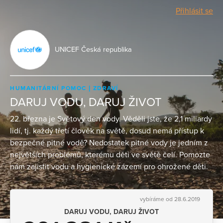
Přihlásit se
UNICEF Česká republika
HUMANITÁRNÍ POMOC
ZDRAVÍ
DARUJ VODU, DARUJ ŽIVOT
22. března je Světový den vody. Věděli jste, že 2,1 miliardy
lidí, tj. každý třetí člověk na světě, dosud nemá přístup k
bezpečné pitné vodě? Nedostatek pitné vody je jedním z
největších problémů, kterému děti ve světě čelí. Pomozte
nám zajistit vodu a hygienické zázemí pro ohrožené děti.
vybíráme od 28.6.2019
DARUJ VODU, DARUJ ŽIVOT