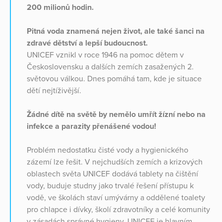
200 milionů hodin.
Pitná voda znamená nejen život, ale také šanci na
zdravé dětství a lepší budoucnost.
UNICEF vznikl v roce 1946 na pomoc dětem v
Československu a dalších zemích zasažených 2.
světovou válkou. Dnes pomáhá tam, kde je situace
dětí nejtíživější.
Žádné dítě na světě by nemělo umřít žízní nebo na
infekce a parazity přenášené vodou!
Problém nedostatku čisté vody a hygienického
zázemí lze řešit. V nejchudších zemích a krizových
oblastech světa UNICEF dodává tablety na čištění
vody, buduje studny jako trvalé řešení přístupu k
vodě, ve školách staví umývárny a oddělené toalety
pro chlapce i dívky, školí zdravotníky a celé komunity
v zásadách správné hygieny. UNICEF je hlavním