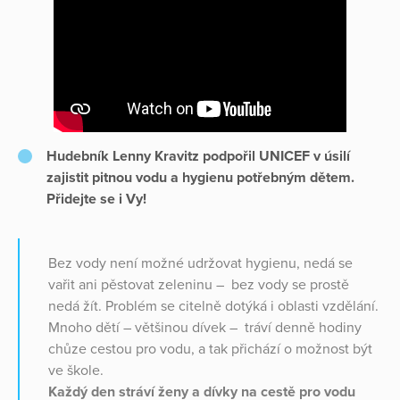
Hudebník Lenny Kravitz podpořil UNICEF v úsilí
zajistit pitnou vodu a hygienu potřebným dětem.
Přidejte se i Vy!
Bez vody není možné udržovat hygienu, nedá se
vařit ani pěstovat zeleninu – bez vody se prostě
nedá žít. Problém se citelně dotýká i oblasti vzdělání.
Mnoho dětí – většinou dívek – tráví denně hodiny
chůze cestou pro vodu, a tak přichází o možnost být
ve škole.
Každý den stráví ženy a dívky na cestě pro vodu