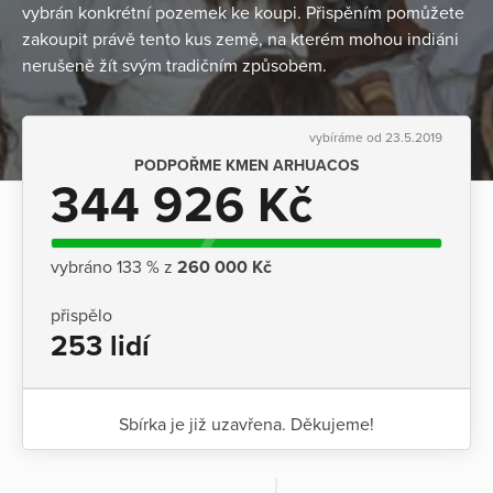
vybrán konkrétní pozemek ke koupi. Přispěním pomůžete
zakoupit právě tento kus země, na kterém mohou indiáni
nerušeně žít svým tradičním způsobem.
vybíráme od 23.5.2019
PODPOŘME KMEN ARHUACOS
344 926 Kč
vybráno 133 % z
260 000 Kč
přispělo
253 lidí
Sbírka je již uzavřena. Děkujeme!