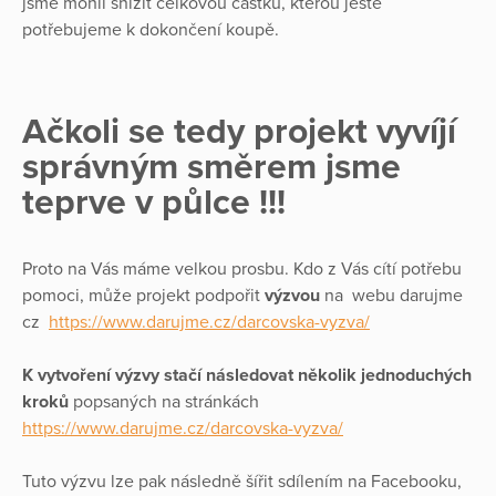
jsme mohli snížit celkovou částku, kterou ještě
potřebujeme k dokončení koupě.
Ačkoli se tedy projekt vyvíjí
správným směrem jsme
teprve v půlce !!!
Proto na Vás máme velkou prosbu. Kdo z Vás cítí potřebu
pomoci, může projekt podpořit
výzvou
na webu darujme
cz
https://www.darujme.cz/darcovska-vyzva/
K vytvoření výzvy stačí následovat několik jednoduchých
kroků
popsaných na stránkách
https://www.darujme.cz/darcovska-vyzva/
Tuto výzvu lze pak následně šířit sdílením na Facebooku,