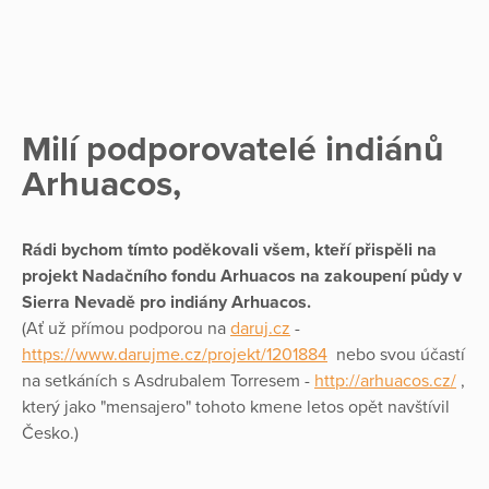
Milí podporovatelé indiánů
Arhuacos,
Rádi bychom tímto poděkovali všem, kteří přispěli na
projekt Nadačního fondu Arhuacos na zakoupení půdy v
Sierra Nevadě pro indiány Arhuacos.
(Ať už přímou podporou na
daruj.cz
-
https://www.darujme.cz/projekt/1201884
nebo svou účastí
na setkáních s Asdrubalem Torresem -
http://arhuacos.cz/
,
který jako "mensajero" tohoto kmene letos opět navštívil
Česko.)