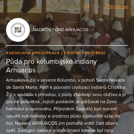
CZ
/
EN
Přihlásit se
NADAČNÍ FOND ARHUACOS
ROZVOJOVÁ SPOLUPRÁCE
ŽIVOTNÍ PROSTŘEDÍ
Půda pro kolumbijské indiány
Arhuacos
Arhuakové žijí v severní Kolumbii, v pohoří Sierra Nevada
de Santa Marta. Patři k původní civilizaci indiánů Chibcha.
Žijí v souladu s přírodou, z půdy získávají svou obživu a je
pro ně posvátná. Jejich posláním je udržovat na Zemi
harmonii a rovnováhu. Příjezdem Španělů byli nuceni
opustit své domovy a úrodnou půdu a přesídlit výše do
hor. Nadace ARHUACOS jim pomáhá vrátit část území
zpět. Zástupci nadace a stařešinami kmene byl nyní