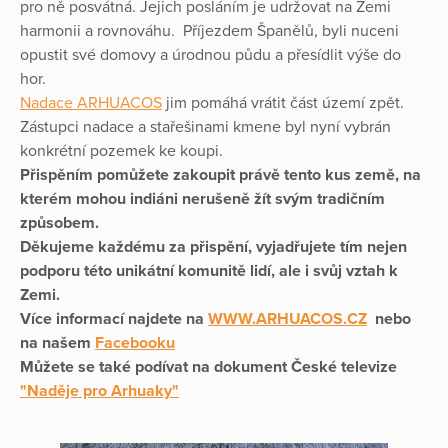
pro ně posvátná. Jejich posláním je udržovat na Zemi
harmonii a rovnováhu. Příjezdem Španělů, byli nuceni
opustit své domovy a úrodnou půdu a přesídlit výše do
hor.
Nadace ARHUACOS
jim pomáhá vrátit část území zpět.
Zástupci nadace a stařešinami kmene byl nyní vybrán
konkrétní pozemek ke koupi.
Přispěním pomůžete zakoupit právě tento kus země, na
kterém mohou indiáni nerušeně žít svým tradičním
způsobem.
Děkujeme každému za přispění, vyjadřujete tím nejen
podporu této unikátní komunitě lidí, ale i svůj vztah k
Zemi.
Více informací najdete na
WWW.ARHUACOS.CZ
nebo
na našem
Facebooku
Můžete se také podívat na dokument České televize
"Naděje pro Arhuaky"