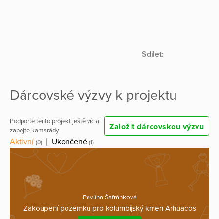
Sdílet:
Dárcovské výzvy k projektu
Podpořte tento projekt ještě víc a
Založit dárcovskou výzvu
zapojte kamarády
Aktivní
|
Ukončené
(0)
(1)
Pavlína Šafránková
Zakoupení pozemku pro kolumbijský kmen Arhuacos