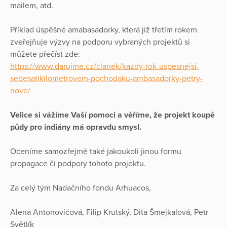
mailem, atd.
Příklad úspěšné amabasadorky, která již třetím rokem
zveřejňuje výzvy na podporu vybraných projektů si
můžete přečíst zde:
https://www.darujme.cz/clanek/kazdy-rok-uspesnejsi-
sedesatikilometrovem-pochodaku-ambasadorky-petry-
nove/
Velice si vážíme Vaší pomoci a věříme, že projekt koupě
půdy pro indiány má opravdu smysl.
Oceníme samozřejmě také jakoukoli jinou formu
propagace či podpory tohoto projektu.
Za celý tým Nadačního fondu Arhuacos,
Alena Antonovičová, Filip Krutský, Dita Šmejkalová, Petr
Světlík