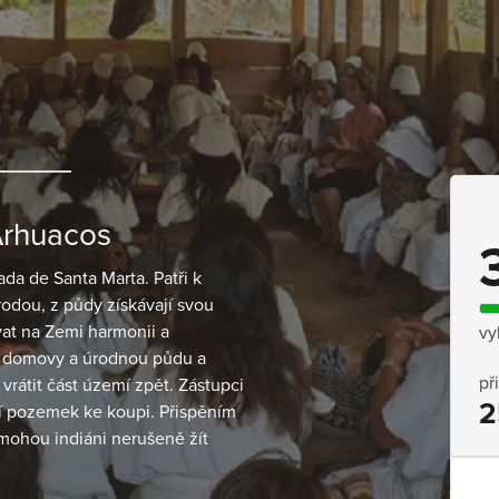
Arhuacos
ada de Santa Marta. Patři k
írodou, z půdy získávají svou
vat na Zemi harmonii a
vy
vé domovy a úrodnou půdu a
př
rátit část území zpět. Zástupci
2
í pozemek ke koupi. Přispěním
mohou indiáni nerušeně žít