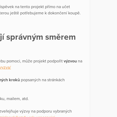
příspěvek na tento projekt přímo na učet
kterou ještě potřebujeme k dokončení koupě.
víjí správným směrem
řebu pomoci, může projekt podpořit
výzvou
na
vyzva/
chých kroků
popsaných na stránkách
ku, mailem, atd.
m zveřejňuje výzvy na podporu vybraných