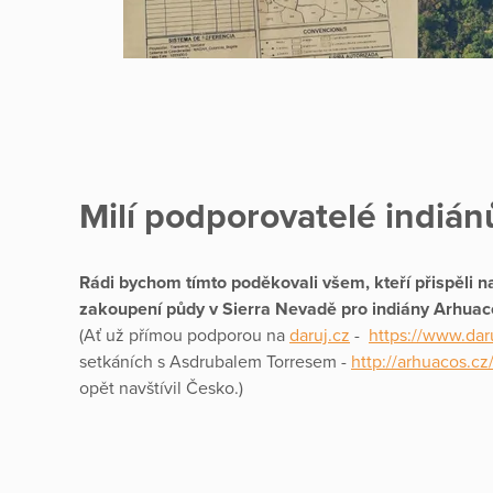
Milí podporovatelé indián
Rádi bychom tímto poděkovali všem, kteří přispěli 
zakoupení půdy v Sierra Nevadě pro indiány Arhuac
(Ať už přímou podporou na
daruj.cz
-
https://www.dar
setkáních s Asdrubalem Torresem -
http://arhuacos.cz
opět navštívil Česko.)