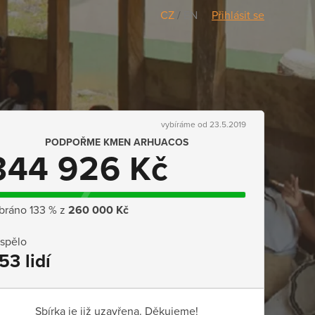
CZ
/
EN
Přihlásit se
vybíráme od 23.5.2019
PODPOŘME KMEN ARHUACOS
344 926 Kč
bráno 133 % z
260 000 Kč
ispělo
53 lidí
Sbírka je již uzavřena. Děkujeme!