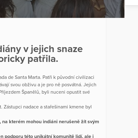
ány v jejich snaze
oricky patřila.
da de Santa Marta. Patři k původní civilizaci
ávají svou obživu a je pro ně posvátná. Jejich
říjezdem Španělů, byli nuceni opustit své
t. Zástupci nadace a stařešinami kmene byl
 na kterém mohou indiáni nerušeně žít svým
 podporu této unikátní komunitě lidí, ale i