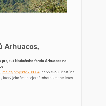
ů Arhuacos,
na projekt Nadačního fondu Arhuacos na
os.
ujme.cz/projekt/1201884
nebo svou účastí na
/
, který jako "mensajero" tohoto kmene letos