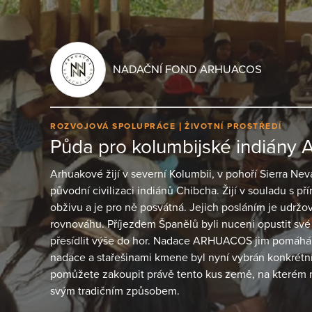
NADAČNÍ FOND ARHUACOS
ROZVOJOVÁ SPOLUPRÁCE
ŽIVOTNÍ PROSTŘEDÍ
Půda pro kolumbijské indiány 
Arhuakové žijí v severní Kolumbii, v pohoří Sierra Nev
původní civilizaci indiánů Chibcha. Žijí v souladu s př
obživu a je pro ně posvátná. Jejich posláním je udržo
rovnováhu. Příjezdem Španělů byli nuceni opustit s
přesídlit výše do hor. Nadace ARHUACOS jim pomáhá v
nadace a stařešinami kmene byl nyní vybrán konkrétn
pomůžete zakoupit právě tento kus země, na kterém 
svým tradičním způsobem.