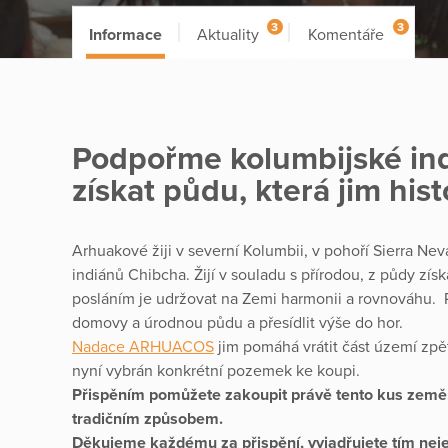
3
3
Informace
Aktuality
Komentáře
Podpořme kolumbijské indi
získat půdu, která jim hist
Arhuakové žiji v severní Kolumbii, v pohoří Sierra Neva
indiánů Chibcha. Žijí v souladu s přírodou, z půdy získ
posláním je udržovat na Zemi harmonii a rovnováhu. P
domovy a úrodnou půdu a přesídlit výše do hor.
Nadace ARHUACOS
jim pomáhá vrátit část území zpě
nyní vybrán konkrétní pozemek ke koupi.
Přispěním pomůžete zakoupit právě tento kus země,
tradičním způsobem.
Děkujeme každému za přispění, vyjadřujete tím nejen