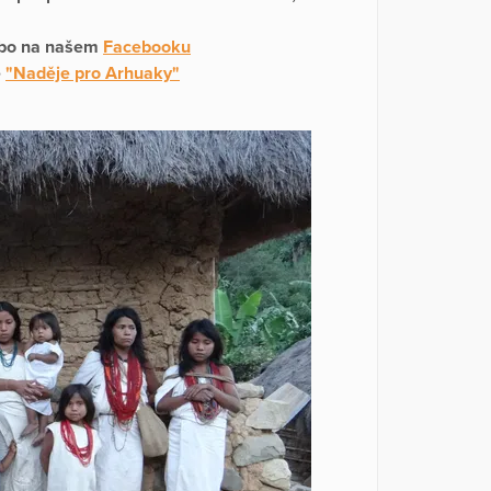
o na našem
Facebooku
e
"Naděje pro Arhuaky"