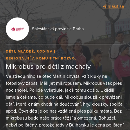
Přihlásit se
Salesiánská provincie Praha
DĚTI, MLÁDEŽ, RODINA
REGIONÁLNÍ A KOMUNITNÍ ROZVOJ
Mikrobus pro děti z machaly
Ve středu ráno se otec Martin chystal vzít kluky na
fotbalový zápas. Měli jet mikrobusem. Mikrobus však přes
noc shořel. Policie vyšetřuje, jak k tomu došlo. Uklidili
jsme a čekáme, co bude dál. Mikrobus sloužil k převážení
dětí, které k nám chodí na doučování, hry, kroužky, spolča
apod. Čtvrť dětí je od nás vzdálená přes půlku města. Bez
mikrobusu bude naše práce těžší a omezená. Bohužel,
nebyl pojištěný, protože tady v Bulharsku je cena pojištění