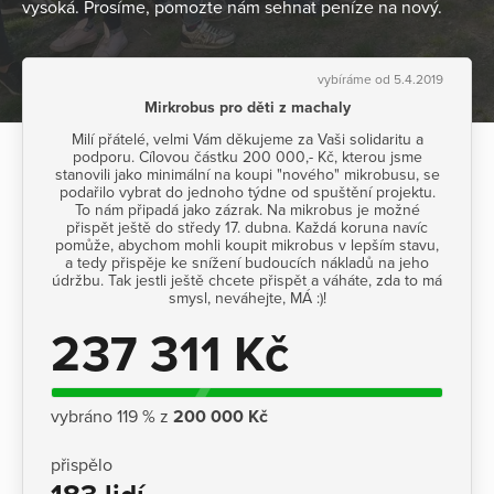
vysoká. Prosíme, pomozte nám sehnat peníze na nový.
vybíráme od 5.4.2019
Mirkrobus pro děti z machaly
Milí přátelé, velmi Vám děkujeme za Vaši solidaritu a
podporu. Cílovou částku 200 000,- Kč, kterou jsme
stanovili jako minimální na koupi "nového" mikrobusu, se
podařilo vybrat do jednoho týdne od spuštění projektu.
To nám připadá jako zázrak. Na mikrobus je možné
přispět ještě do středy 17. dubna. Každá koruna navíc
pomůže, abychom mohli koupit mikrobus v lepším stavu,
a tedy přispěje ke snížení budoucích nákladů na jeho
údržbu. Tak jestli ještě chcete přispět a váháte, zda to má
smysl, neváhejte, MÁ :)!
237 311 Kč
vybráno 119 % z
200 000 Kč
přispělo