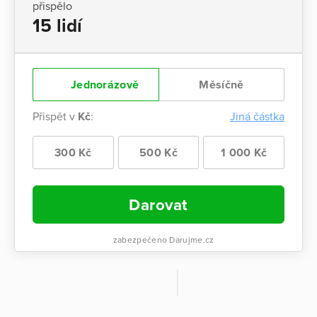
přispělo
15 lidí
Jednorázově
Měsíčně
Přispět v
Kč
:
Jiná částka
300 Kč
500 Kč
1 000 Kč
Darovat
zabezpečeno Darujme.cz