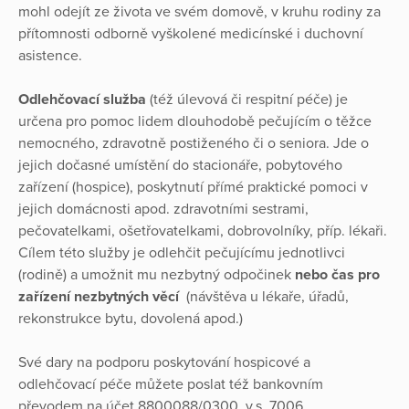
mohl odejít ze života ve svém domově, v kruhu rodiny za
přítomnosti odborně vyškolené medicínské i duchovní
asistence.
Odlehčovací služba
(též úlevová či respitní péče) je
určena pro pomoc lidem dlouhodobě pečujícím o těžce
nemocného, zdravotně postiženého či o seniora. Jde o
jejich dočasné umístění do stacionáře, pobytového
zařízení (hospice), poskytnutí přímé praktické pomoci v
jejich domácnosti apod. zdravotními sestrami,
pečovatelkami, ošetřovatelkami, dobrovolníky, příp. lékaři.
Cílem této služby je odlehčit pečujícímu jednotlivci
(rodině) a umožnit mu nezbytný odpočinek
nebo čas pro
zařízení nezbytných věcí
(návštěva u lékaře, úřadů,
rekonstrukce bytu, dovolená apod.)
Své dary na podporu poskytování hospicové a
odlehčovací péče můžete poslat též bankovním
převodem na účet 8800088/0300, v.s. 7006.