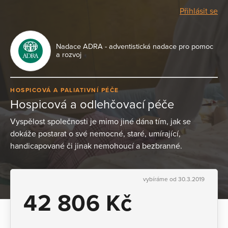
Přihlásit se
Nadace ADRA - adventistická nadace pro pomoc
a rozvoj
HOSPICOVÁ A PALIATIVNÍ PÉČE
Hospicová a odlehčovací péče
Vyspělost společnosti je mimo jiné dána tím, jak se
dokáže postarat o své nemocné, staré, umírající,
handicapované či jinak nemohoucí a bezbranné.
vybíráme od 30.3.2019
42 806 Kč