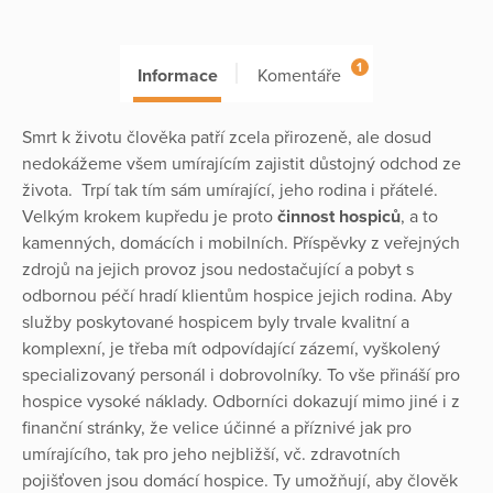
1
Informace
Komentáře
Smrt k životu člověka patří zcela přirozeně, ale dosud
nedokážeme všem umírajícím zajistit důstojný odchod ze
života. Trpí tak tím sám umírající, jeho rodina i přátelé.
Velkým krokem kupředu je proto
činnost hospiců
, a to
kamenných, domácích i mobilních. Příspěvky z veřejných
zdrojů na jejich provoz jsou nedostačující a pobyt s
odbornou péčí hradí klientům hospice jejich rodina. Aby
služby poskytované hospicem byly trvale kvalitní a
komplexní, je třeba mít odpovídající zázemí, vyškolený
specializovaný personál i dobrovolníky. To vše přináší pro
hospice vysoké náklady. Odborníci dokazují mimo jiné i z
finanční stránky, že velice účinné a příznivé jak pro
umírajícího, tak pro jeho nejbližší, vč. zdravotních
pojišťoven jsou domácí hospice. Ty umožňují, aby člověk