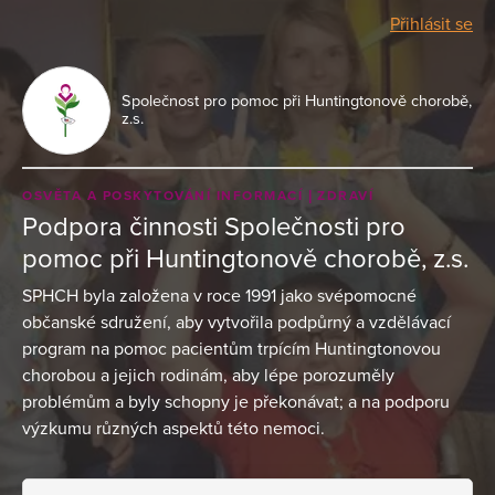
Přihlásit se
Společnost pro pomoc při Huntingtonově chorobě,
z.s.
OSVĚTA A POSKYTOVÁNÍ INFORMACÍ
ZDRAVÍ
Podpora činnosti Společnosti pro
pomoc při Huntingtonově chorobě, z.s.
SPHCH byla založena v roce 1991 jako svépomocné
občanské sdružení, aby vytvořila podpůrný a vzdělávací
program na pomoc pacientům trpícím Huntingtonovou
chorobou a jejich rodinám, aby lépe porozuměly
problémům a byly schopny je překonávat; a na podporu
výzkumu různých aspektů této nemoci.