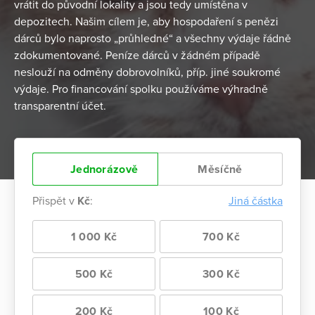
vrátit do původní lokality a jsou tedy umístěna v
depozitech. Našim cílem je, aby hospodaření s penězi
dárců bylo naprosto „průhledné“ a všechny výdaje řádně
zdokumentované. Peníze dárců v žádném případě
neslouží na odměny dobrovolníků, příp. jiné soukromé
výdaje. Pro financování spolku používáme výhradně
transparentní účet.
Jednorázově
Měsíčně
Přispět v
Kč
:
Jiná částka
1 000 Kč
700 Kč
500 Kč
300 Kč
200 Kč
100 Kč