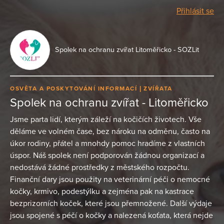
Přihlásit se
Spolek na ochranu zvířat Litoměřicko - SOZLit
OSVĚTA A POSKYTOVÁNÍ INFORMACÍ
ZVÍŘATA
Spolek na ochranu zvířat - Litoměřicko
Jsme parta lidí, kterým záleží na kočičích životech. Vše
děláme ve volném čase, bez nároku na odměnu, často na
úkor rodiny, přátel a mnohdy pomoc hradíme z vlastních
úspor. Náš spolek není podporován žádnou organizací a
nedostává žádné prostředky z městského rozpočtu.
Finanční dary jsou použity na veterinární péči o nemocné
kočky, krmivo, podestýlku a zejména pak na kastrace
bezprizorních koček, které jsou přemnožené. Další výdaje
jsou spojené s péčí o kočky a nalezená koťata, která nejde