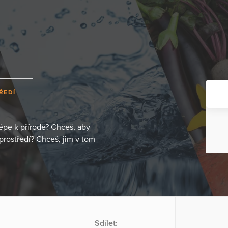
ŘEDÍ
épe k přírodě? Chceš, aby
í prostředí? Chceš, jim v tom
Sdílet: