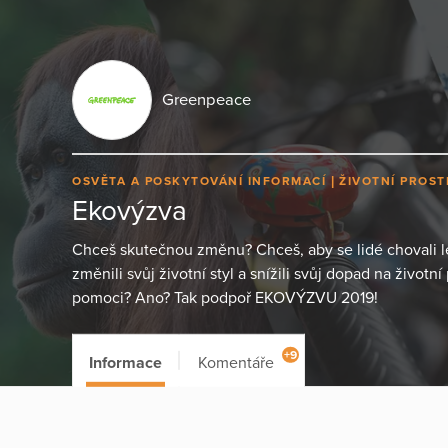
Greenpeace
OSVĚTA A POSKYTOVÁNÍ INFORMACÍ
ŽIVOTNÍ PROST
Ekovýzva
Chceš skutečnou změnu? Chceš, aby se lidé chovali l
změnili svůj životní styl a snížili svůj dopad na životn
pomoci? Ano? Tak podpoř EKOVÝZVU 2019!
+9
Informace
Komentáře