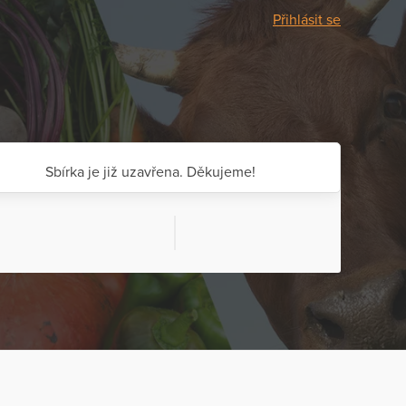
Přihlásit se
Sbírka je již uzavřena. Děkujeme!