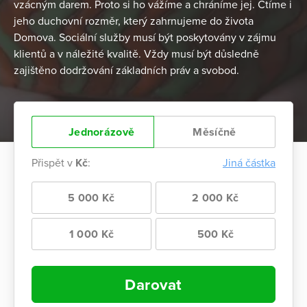
vzácným darem. Proto si ho vážíme a chráníme jej. Ctíme i
jeho duchovní rozměr, který zahrnujeme do života
Domova. Sociální služby musí být poskytovány v zájmu
klientů a v náležité kvalitě. Vždy musí být důsledně
zajištěno dodržování základních práv a svobod.
Jednorázově
Měsíčně
Přispět v
Kč
:
Jiná částka
5 000 Kč
2 000 Kč
1 000 Kč
500 Kč
Darovat