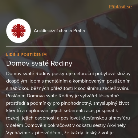
Přihlásit se
Arcidiecézní charita Praha
LIDÉ S POSTIŽENÍM
Domov svaté Rodiny
Domov svaté Rodiny poskytuje celoroční pobytové služby
dospělým lidem s mentálním a kombinovaným postižením
s nabídkou běžných příležitostí k sociálnímu začleňování.
Posláním Domova svaté Rodiny je vytvářet láskyplné
prostředí a podmínky pro plnohodnotný, smysluplný život
klientů a naplňování jejich seberealizace, přispívat k
rozvoji jejich osobnosti a posilovat křesťanskou atmosféru
v celém Domově a pokračovat v odkazu sestry Akvinely.
Vycházíme z přesvědčení, že každý lidský život je