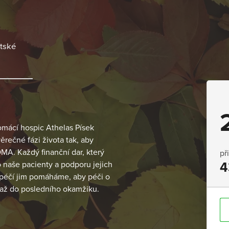
itské
Domácí hospic Athelas Písek
rečné fázi života tak, aby
MA. Každý finanční dar, který
př
naše pacienty a podporu jejich
4
í péčí jim pomáháme, aby péči o
a až do posledního okamžiku.