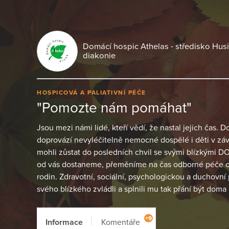
Domácí hospic Athelas - středisko Hus
diakonie
HOSPICOVÁ A PALIATIVNÍ PÉČE
"Pomozte nám pomáhat"
Jsou mezi námi lidé, kteří vědí, že nastal jejich čas. 
doprovází nevyléčitelně nemocné dospělé i děti v závě
mohli zůstat do posledních chvil se svými blízkými DO
od vás dostaneme, přeměníme na čas odborné péče o 
rodin. Zdravotní, sociální, psychologickou a duchovn
svého blízkého zvládli a splnili mu tak přání být dom
+9
Informace
Komentáře