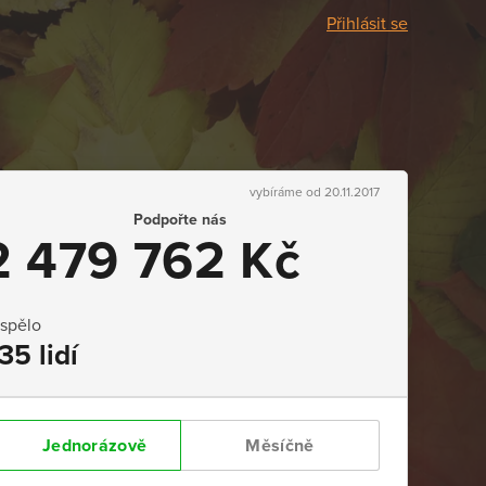
Přihlásit se
vybíráme od 20.11.2017
Podpořte nás
2 479 762 Kč
ispělo
35 lidí
Jednorázově
Měsíčně