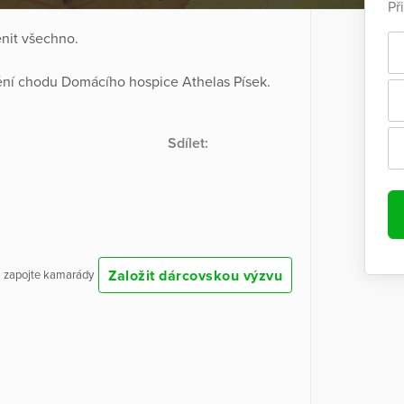
Př
nit všechno.
tění chodu Domácího hospice Athelas Písek.
Sdílet:
Založit dárcovskou výzvu
 a zapojte kamarády