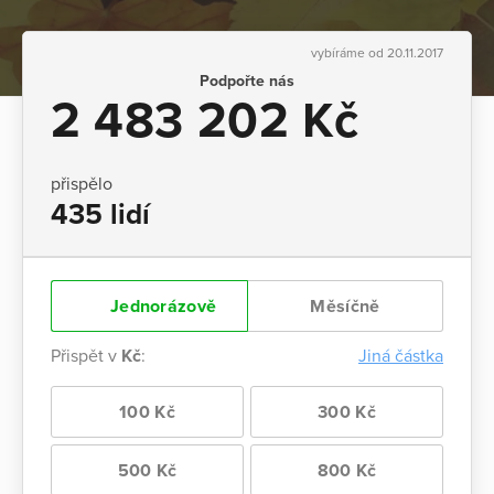
vybíráme od 20.11.2017
Podpořte nás
2 483 202 Kč
přispělo
435 lidí
Jednorázově
Měsíčně
Přispět v
Kč
:
Jiná částka
100 Kč
300 Kč
500 Kč
800 Kč