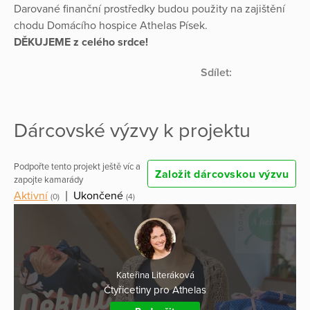
Darované finanční prostředky budou použity na zajištění
chodu Domácího hospice Athelas Písek.
DĚKUJEME z celého srdce!
Sdílet:
Dárcovské výzvy k projektu
Podpořte tento projekt ještě víc a
Založit dárcovskou výzvu
zapojte kamarády
Aktivní
|
Ukončené
(0)
(4)
Kateřina Literáková
Čtyřicetiny pro Athelas