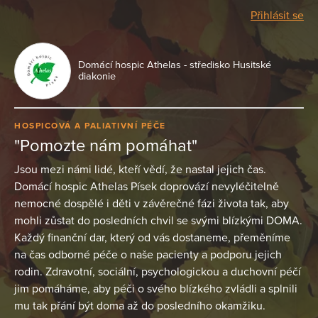
Přihlásit se
Domácí hospic Athelas - středisko Husitské
diakonie
HOSPICOVÁ A PALIATIVNÍ PÉČE
"Pomozte nám pomáhat"
Jsou mezi námi lidé, kteří vědí, že nastal jejich čas.
Domácí hospic Athelas Písek doprovází nevyléčitelně
nemocné dospělé i děti v závěrečné fázi života tak, aby
mohli zůstat do posledních chvil se svými blízkými DOMA.
Každý finanční dar, který od vás dostaneme, přeměníme
na čas odborné péče o naše pacienty a podporu jejich
rodin. Zdravotní, sociální, psychologickou a duchovní péčí
jim pomáháme, aby péči o svého blízkého zvládli a splnili
mu tak přání být doma až do posledního okamžiku.