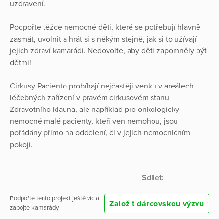
uzdravení.
Podpořte těžce nemocné děti, které se potřebují hlavně
zasmát, uvolnit a hrát si s někým stejně, jak si to užívají
jejich zdraví kamarádi. Nedovolte, aby děti zapomněly být
dětmi!
Cirkusy Paciento probíhají nejčastěji venku v areálech
léčebných zařízení v pravém cirkusovém stanu
Zdravotního klauna, ale například pro onkologicky
nemocné malé pacienty, kteří ven nemohou, jsou
pořádány přímo na oddělení, či v jejich nemocničním
pokoji.
Sdílet:
Podpořte tento projekt ještě víc a
Založit dárcovskou výzvu
zapojte kamarády