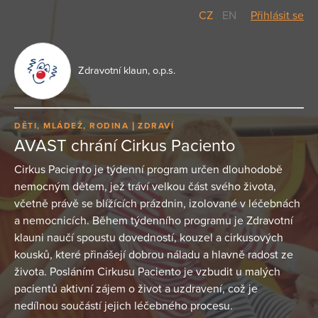
CZ
/
EN
Přihlásit se
Zdravotní klaun, o.p.s.
DĚTI, MLÁDEŽ, RODINA
ZDRAVÍ
AVAST chrání Cirkus Paciento
Cirkus Paciento je týdenní program určen dlouhodobě
nemocným dětem, jež tráví velkou část svého života,
včetně právě se blížících prázdnin, izolované v léčebnách
a nemocnicích. Během týdenního programu je Zdravotní
klauni naučí spoustu dovedností, kouzel a cirkusových
kousků, které přinášejí dobrou náladu a hlavně radost ze
života. Posláním Cirkusu Paciento je vzbudit u malých
pacientů aktivní zájem o život a uzdravení, což je
nedílnou součástí jejich léčebného procesu.