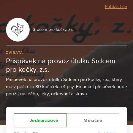
Přihlásit se
Srdcem pro kočky, z.s.
ZVÍŘATA
Příspěvek na provoz útulku Srdcem
pro kočky, z.s.
Příspěvek na provoz útulku Srdcem pro kočky, z.s., který
má v péči cca 80 kočiček a 4 psy. Finanční příspěvek bude
použit na léčbu, léky, očkování a stravu.
Jednorázově
Měsíčně