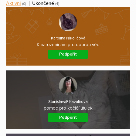
Aktivní
|
Ukončené
(0)
(4)
Karolína Nikoličová
K narozeninám pro dobrou věc
Podpořit
StanislavaF Kavalírová
pomoc pro kočičí útulek
Podpořit