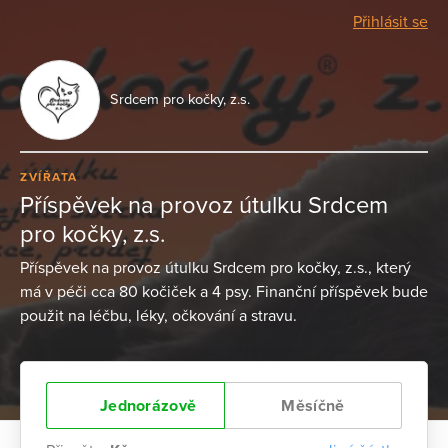
Přihlásit se
Srdcem pro kočky, z.s.
ZVÍŘATA
Příspěvek na provoz útulku Srdcem
pro kočky, z.s.
Příspěvek na provoz útulku Srdcem pro kočky, z.s., který
má v péči cca 80 kočiček a 4 psy. Finanční příspěvek bude
použit na léčbu, léky, očkování a stravu.
Jednorázově
Měsíčně