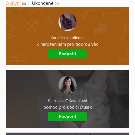
Aktivní
|
Ukončené
(0)
(4)
Karolína Nikoličová
K narozeninám pro dobrou věc
Podpořit
StanislavaF Kavalírová
pomoc pro kočičí útulek
Podpořit