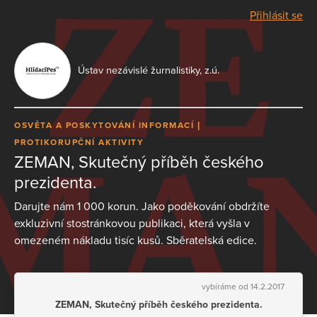
Přihlásit se
Ústav nezávislé žurnalistiky, z.ú.
OSVĚTA A POSKYTOVÁNÍ INFORMACÍ
PROTIKORUPČNÍ AKTIVITY
ZEMAN, Skutečný příběh českého
prezidenta.
Darujte nám 1 000 korun. Jako poděkování obdržíte
exkluzivní stostránkovou publikaci, která vyšla v
omezeném nákladu tisíc kusů. Sběratelská edice.
vybíráme od 14.2.2017
ZEMAN, Skutečný příběh českého prezidenta.