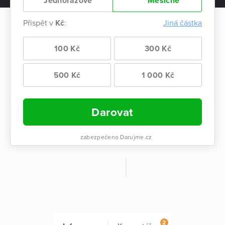
Jednorázově
Měsíčně
Přispět v
Kč
:
Jiná částka
100 Kč
300 Kč
500 Kč
1 000 Kč
Darovat
zabezpečeno Darujme.cz
2